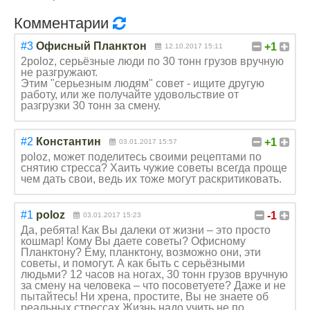
Комментарии
#3
Офисный Планктон
+1
12.10.2017 15:11
2poloz, серьёзные люди по 30 тонн грузов вручную
не разгружают.
Этим "серьезным людям" совет - ищите другую
работу, или же получайте удовольствие от
разгрузки 30 тонн за смену.
#2
Константин
+1
03.01.2017 15:57
poloz, может поделитесь своими рецептами по
снятию стресса? Хаить чужие советы всегда проще
чем дать свои, ведь их тоже могут раскритиковать.
#1
poloz
-1
03.01.2017 15:23
Да, ребята! Как Вы далеки от жизни – это просто
кошмар! Кому Вы даете советы? Офисному
Планктону? Ему, планктону, возможно они, эти
советы, и помогут. А как быть с серьёзными
людьми? 12 часов на ногах, 30 тонн грузов вручную
за смену на человека – что посоветуете? Даже и не
пытайтесь! Ни хрена, простите, Вы не знаете об
реальных стрессах Жизнь надо учить не по