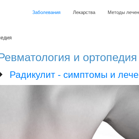
Заболевания
Лекарства
Методы лечен
педия
Ревматология и ортопедия
Радикулит - симптомы и леч