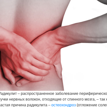
Радикулит – распространенное заболевание периферическо
пучки нервных волокон, отходящие от спинного мозга, – та
частая причина радикулита –
остеохондроз
(отложение солей