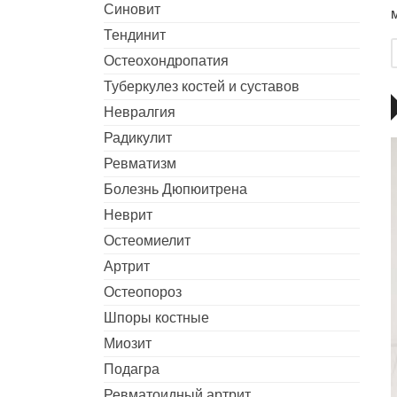
Синовит
Тендинит
Остеохондропатия
Туберкулез костей и суставов
Невралгия
Радикулит
Ревматизм
Болезнь Дюпюитрена
Неврит
Остеомиелит
Артрит
Остеопороз
Шпоры костные
Миозит
Подагра
Ревматоидный артрит