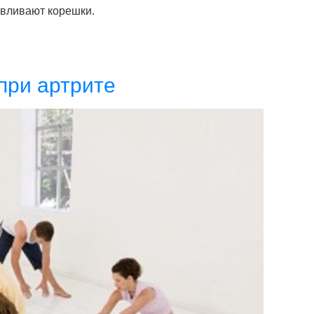
авливают корешки.
при артрите