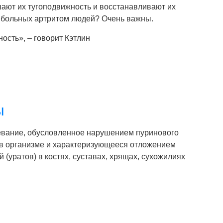
шают их тугоподвижность и восстанавливают их
я больных артритом людей? Очень важны.
сть», – говорит Кэтлин
ы
евание, обусловленное нарушением пуринового
в организме и характеризующееся отложением
 (уратов) в костях, суставах, хрящах, сухожилиях