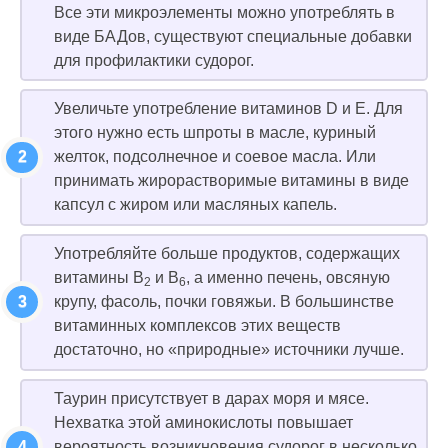
Все эти микроэлементы можно употреблять в
виде БАДов, существуют специальные добавки
для профилактики судорог.
Увеличьте употребление витаминов D и E. Для
этого нужно есть шпроты в масле, куриный
желток, подсолнечное и соевое масла. Или
принимать жирорастворимые витамины в виде
капсул с жиром или масляных капель.
Употребляйте больше продуктов, содержащих
витамины B
и B
, а именно печень, овсяную
2
6
крупу, фасоль, почки говяжьи. В большинстве
витаминных комплексов этих веществ
достаточно, но «природные» источники лучше.
Таурин присутствует в дарах моря и мясе.
Нехватка этой аминокислоты повышает
вероятность возникновения судорог в несколько