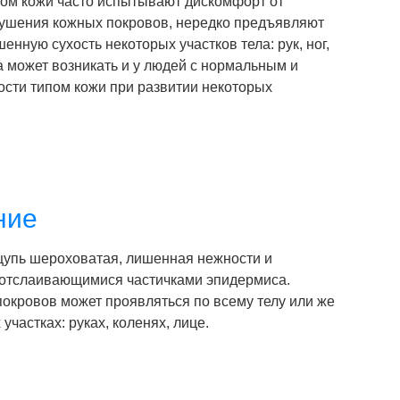
пом кожи часто испытывают дискомфорт от
лушения кожных покровов, нередко предъявляют
нную сухость некоторых участков тела: рук, ног,
а может возникать и у людей с нормальным и
ости типом кожи при развитии некоторых
ние
щупь шероховатая, лишенная нежности и
с отслаивающимися частичками эпидермиса.
покровов может проявляться по всему телу или же
участках: руках, коленях, лице.