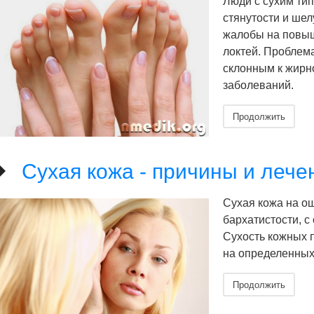
Люди с сухим ти
стянутости и ше
жалобы на повыше
локтей. Проблем
склонным к жирн
заболеваний.
Продолжить
Сухая кожа - причины и лече
Сухая кожа на о
бархатистости, 
Сухость кожных 
на определенных 
Продолжить