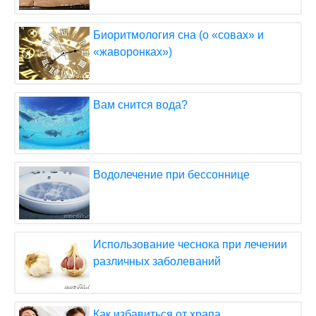
Биоритмология сна (о «совах» и
«жаворонках»)
Вам снится вода?
Водолечение при бессоннице
Использование чеснока при лечении
различных заболеваний
Как избавиться от храпа