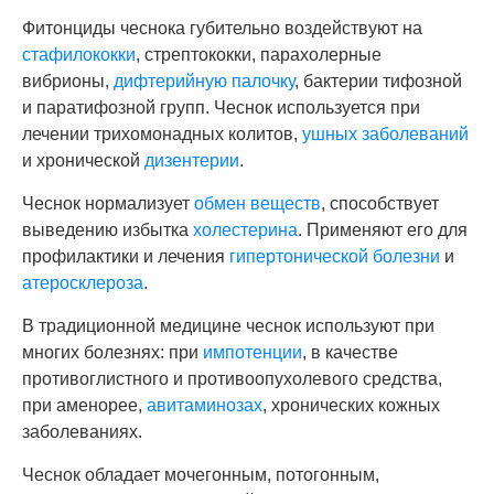
Фитонциды чеснока губительно воздействуют на
стафилококки
, стрептококки, парахолерные
вибрионы,
дифтерийную палочку
, бактерии тифозной
и паратифозной групп. Чеснок используется при
лечении трихомонадных колитов,
ушных заболеваний
и хронической
дизентерии
.
Чеснок нормализует
обмен веществ
, способствует
выведению избытка
холестерина
. Применяют его для
профилактики и лечения
гипертонической болезни
и
атеросклероза
.
В традиционной медицине чеснок используют при
многих болезнях: при
импотенции
, в качестве
противоглистного и противоопухолевого средства,
при аменорее,
авитаминозах
, хронических кожных
заболеваниях.
Чеснок обладает мочегонным, потогонным,