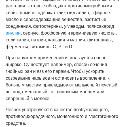
растения, которые обладают противомикробными
свойствами и содержат гликозид аллин, эфирное
масло и серосодержащие вещества, азотистые
соединения, фитостерины, углеводы, полисахарид
инулин
, серную, фосфорную и кремниевую кислоты,
соли калия, натрия, кальция и магния, фитонциды,
ферменты, витамины C, B1 и D.
При наружном применении используется очень
широко. Существует, например, способ лечения
гнойных ран и язв его парами. Чтобы ускорить
созревание нарывов и остановить воспаление, к
больным местам прикладывают мельченый печеный
чеснок, смешанный со сливочным маслом или
сваренный в молоке.
Чеснок употребляют в качестве возбуждающего,
противолихорадочного, мочегонного и глистогонного
средства.