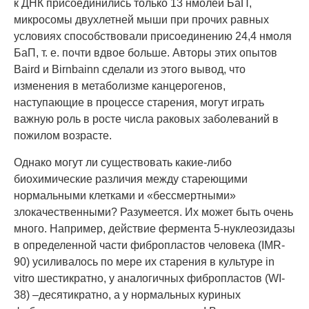
к ДНК присоединились только 13 нмолей БаП,
микросомы двухлетней мыши при прочих равных
условиях способствовали присоединению 24,4 нмоля
БаП, т. е. почти вдвое больше. Авторы этих опытов
Baird и Birnbainn сделали из этого вывод, что
изменения в метаболизме канцерогенов,
наступающие в процессе старения, могут играть
важную роль в росте числа раковых заболеваний в
пожилом возрасте.
Однако могут ли существовать какие-либо
биохимические различия между стареющими
нормальными клетками и «бессмертными»
злокачественными? Разумеется. Их может быть очень
много. Например, действие фермента 5-нуклеозидазы
в определенной части фибропластов человека (IMR-
90) усиливалось по мере их старения в культуре in
vitro шестикратно, у аналогичных фибропластов (WI-
38) –десятикратно, а у нормальных куриных