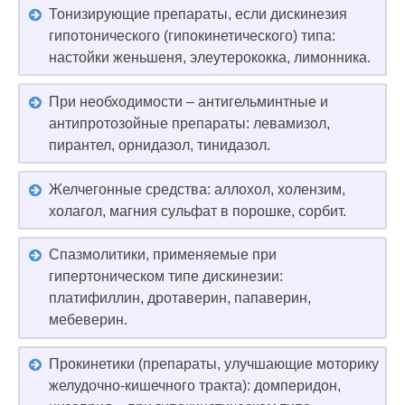
Тонизирующие препараты, если дискинезия
гипотонического (гипокинетического) типа:
настойки женьшеня, элеутерококка, лимонника.
При необходимости – антигельминтные и
антипротозойные препараты: левамизол,
пирантел, орнидазол, тинидазол.
Желчегонные средства: аллохол, холензим,
холагол, магния сульфат в порошке, сорбит.
Спазмолитики, применяемые при
гипертоническом типе дискинезии:
платифиллин, дротаверин, папаверин,
мебеверин.
Прокинетики (препараты, улучшающие моторику
желудочно-кишечного тракта): домперидон,