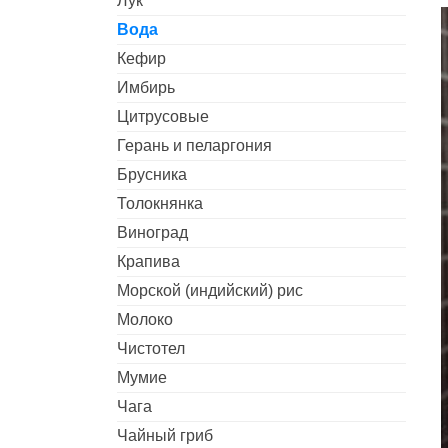
Лук
Вода
Кефир
Имбирь
Цитрусовые
Герань и пеларгония
Брусника
Толокнянка
Виноград
Крапива
Морской (индийский) рис
Молоко
Чистотел
Мумие
Чага
Чайный гриб