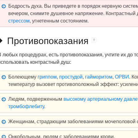
Бодрость духа. Вы приведете в порядок нервную систему
вечером, снимите душевное напряжение. Контрастный
стрессом
, угнетенным состоянием.
Противопоказания
В любых процедурах, есть противопоказания, учтите их до то
использовать контрастный душ:
Болеющему
гриппом
,
простудой
,
гайморитом
,
ОРВИ
. К
температур вызовет противоположный эффект: усиление
Людям, подверженным
высокому артериальному давл
тромбофлебиту
.
Женщинам, страдающим заболеваниями мочеполовой си
Онкобольным, людям с заболеваниями крови.