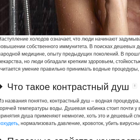
Наступление холодов означает, что люди начинают задумыв
повышении собственного иммунитета. В поисках дешевых 
народной медицине, опыту предыдущих поколений. В прошл
лекарства, но люди обладали крепким здоровьем, стойкость
считается умение правильно принимать водные процедуры, 
Что такое контрастный душ
Из названия понятно, контрастный душ – водная процедура,
горячей температуры воды. Душевая кабинка стоит почти у 
принятия душа применяют немногие, хоть это и дешевый с
похудеть
, нормализовать давление, кровоток, убить вирусн