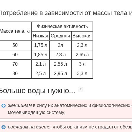
Потребление в зависимости от массы тела 
Физическая активность
Масса тела, кг
Низкая
Средняя
Высокая
50
1,75 л
2л
2,3 л
60
1,85 л
2,3 л
2,65 л
70
2,1 л
2,55 л
3 л
80
2,5 л
2,95 л
3,3 л
Больше воды нужно...
женщинам
в силу их анатомических и физиологических
мочевыводящую систему;
сидящим на диете
, чтобы организм не страдал от обе