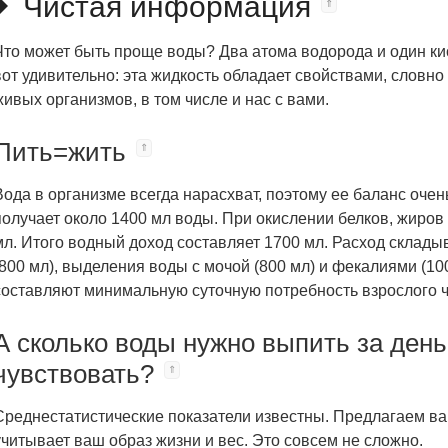
Чистая информация
Что может быть проще воды? Два атома водорода и один кис
вот удивительно: эта жидкость обладает свойствами, словн
живых организмов, в том числе и нас с вами.
Пить=жить
Вода в организме всегда нарасхват, поэтому ее баланс очен
получает около 1400 мл воды. При окислении белков, жиров
мл. Итого водный доход составляет 1700 мл. Расход складыв
(800 мл), выделения воды с мочой (800 мл) и фекалиями (100
составляют минимальную суточную потребность взрослого ч
А сколько воды нужно выпить за день
чувствовать?
Среднестатистические показатели известны. Предлагаем ва
учитывает ваш образ жизни и вес. Это совсем не сложно.