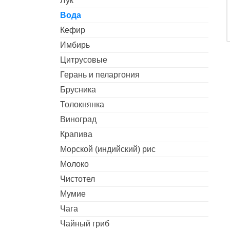
Лук
Вода
Кефир
Имбирь
Цитрусовые
Герань и пеларгония
Брусника
Толокнянка
Виноград
Крапива
Морской (индийский) рис
Молоко
Чистотел
Мумие
Чага
Чайный гриб