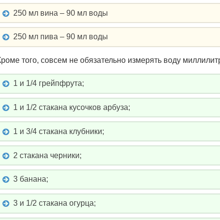
250 мл вина – 90 мл воды
250 мл пива – 90 мл воды
Кроме того, совсем не обязательно измерять воду миллили
1 и 1/4 грейпфрута;
1 и 1/2 стакана кусочков арбуза;
1 и 3/4 стакана клубники;
2 стакана черники;
3 банана;
3 и 1/2 стакана огурца;