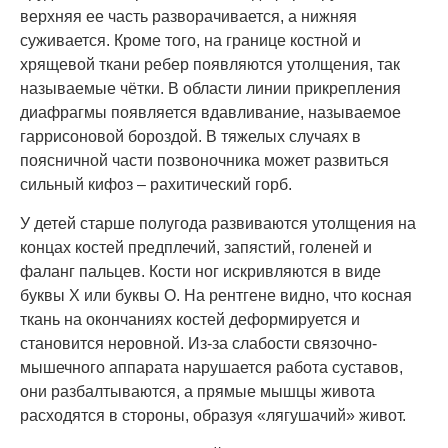
верхняя ее часть разворачивается, а нижняя
суживается. Кроме того, на границе костной и
хрящевой ткани ребер появляются утолщения, так
называемые чётки. В области линии прикрепления
диафрагмы появляется вдавливание, называемое
гаррисоновой бороздой. В тяжелых случаях в
поясничной части позвоночника может развиться
сильный кифоз – рахитический горб.
У детей старше полугода развиваются утолщения на
концах костей предплечий, запястий, голеней и
фаланг пальцев. Кости ног искривляются в виде
буквы Х или буквы О. На рентгене видно, что косная
ткань на окончаниях костей деформируется и
становится неровной. Из-за слабости связочно-
мышечного аппарата нарушается работа суставов,
они разбалтываются, а прямые мышцы живота
расходятся в стороны, образуя «лягушачий» живот.