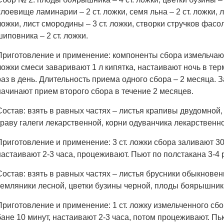
слоевище ламинарии – 2 ст. ложки, семя льна – 2 ст. ложки, л
ложки, лист смородины – 3 ст. ложки, створки стручков фасоли
шиповника – 2 ст. ложки.
Приготовление и применение: компоненты сбора измельчают
ложки смеси заваривают 1 л кипятка, настаивают ночь в те
раз в день. Длительность приема одного сбора – 2 месяца. 
начинают прием второго сбора в течение 2 месяцев.
Состав: взять в равных частях – листья крапивы двудомной
траву галеги лекарственной, корни одуванчика лекарственно
Приготовление и применение: 3 ст. ложки сбора заливают 30
настаивают 2-3 часа, процеживают. Пьют по полстакана 3-4 р
Состав: взять в равных частях – листья брусники обыкнове
земляники лесной, цветки бузины черной, плоды боярышник
Приготовление и применение: 1 ст. ложку измельченного сбо
бане 10 минут, настаивают 2-3 часа, потом процеживают. Пью