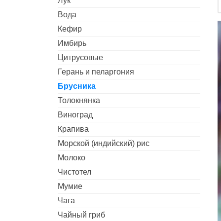
Лук
Вода
Кефир
Имбирь
Цитрусовые
Герань и пеларгония
Брусника
Толокнянка
Виноград
Крапива
Морской (индийский) рис
Молоко
Чистотел
Мумие
Чага
Чайный гриб