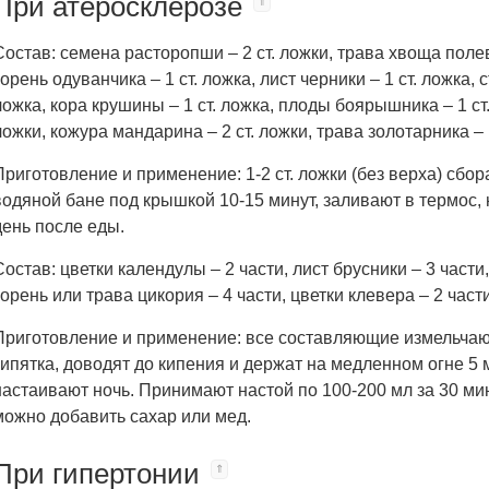
При атеросклерозе
Состав: семена расторопши – 2 ст. ложки, трава хвоща полевог
корень одуванчика – 1 ст. ложка, лист черники – 1 ст. ложка, с
ложка, кора крушины – 1 ст. ложка, плоды боярышника – 1 ст
ложки, кожура мандарина – 2 ст. ложки, трава золотарника – 1
Приготовление и применение: 1-2 ст. ложки (без верха) сбор
водяной бане под крышкой 10-15 минут, заливают в термос, 
день после еды.
Состав: цветки календулы – 2 части, лист брусники – 3 части
корень или трава цикория – 4 части, цветки клевера – 2 части
Приготовление и применение: все составляющие измельчают 
кипятка, доводят до кипения и держат на медленном огне 5 
настаивают ночь. Принимают настой по 100-200 мл за 30 мин
можно добавить сахар или мед.
При гипертонии