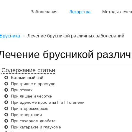
Заболевания
Лекарства
Методы лечен
Брусника
Лечение брусникой различных заболеваний
Лечение брусникой разли
Содержание статьи
Витаминный чай
При гриппе и простуде
При отеках
При лишае и чесотке
При аденоме простаты II и III степени
При атеросклерозе
При гипертонии
При сахарном диабете
При катаракте и глаукоме