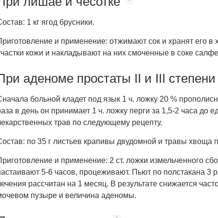
При лишае и чесотке
Состав: 1 кг ягод брусники.
Приготовление и применение: отжимают сок и хранят его 
участки кожи и накладывают на них смоченные в соке салфет
При аденоме простаты II и III степени
Сначала больной кладет под язык 1 ч. ложку 20 % прополисн
раза в день он принимает 1 ч. ложку перги за 1,5-2 часа до
лекарственных трав по следующему рецепту.
Состав: по 35 г листьев крапивы двудомной и травы хвоща п
Приготовление и применение: 2 ст. ложки измельченного сбо
настаивают 5-6 часов, процеживают. Пьют по полстакана 3 ра
лечения рассчитан на 1 месяц. В результате снижается част
мочевом пузыре и величина аденомы.