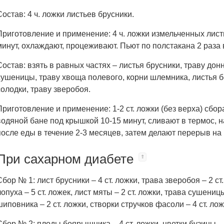
Состав: 4 ч. ложки листьев брусники.
Приготовление и применение: 4 ч. ложки измельченных лист
минут, охлаждают, процеживают. Пьют по полстакана 2 раза 
Состав: взять в равных частях – листья брусники, траву дон
сушеницы, траву хвоща полевого, корни шлемника, листья 
солодки, траву зверобоя.
Приготовление и применение: 1-2 ст. ложки (без верха) сбор
водяной бане под крышкой 10-15 минут, сливают в термос, н
после еды в течение 2-3 месяцев, затем делают перерыв на 
При сахарном диабете
Сбор № 1: лист брусники – 4 ст. ложки, трава зверобоя – 2 ст
лопуха – 5 ст. ложек, лист мяты – 2 ст. ложки, трава сушеницы
шиповника – 2 ст. ложки, створки стручков фасоли – 4 ст. лож
Сбор № 2: плоды боярышника – 4 ст. ложки, цветки бузины – 2