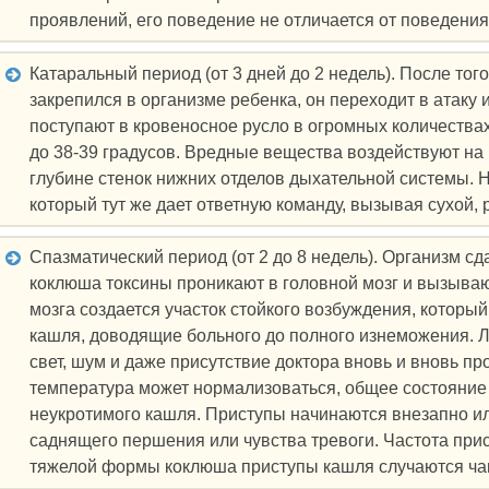
проявлений, его поведение не отличается от поведения
Катаральный период (от 3 дней до 2 недель). После тог
закрепился в организме ребенка, он переходит в атаку
поступают в кровеносное русло в огромных количества
до 38-39 градусов. Вредные вещества воздействуют на
глубине стенок нижних отделов дыхательной системы. 
который тут же дает ответную команду, вызывая сухой
Спазматический период (от 2 до 8 недель). Организм 
коклюша токсины проникают в головной мозг и вызываю
мозга создается участок стойкого возбуждения, которы
кашля, доводящие больного до полного изнеможения. 
свет, шум и даже присутствие доктора вновь и вновь пр
температура может нормализоваться, общее состояние 
неукротимого кашля. Приступы начинаются внезапно ил
саднящего першения или чувства тревоги. Частота присту
тяжелой формы коклюша приступы кашля случаются чаще