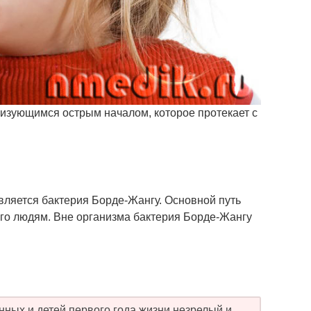
изующимся острым началом, которое протекает с
ляется бактерия Борде-Жангу. Основной путь
го людям. Вне организма бактерия Борде-Жангу
ных и детей первого года жизни незрелый и