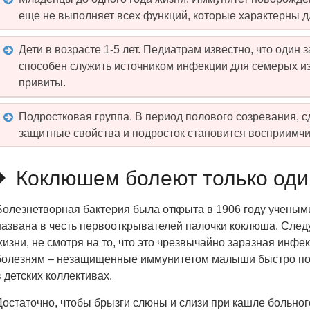
еще не выполняет всех функций, которые характерны д
Дети в возрасте 1-5 лет. Педиатрам известно, что оди
способен служить источником инфекции для семерых из
привиты.
Подростковая группа. В период полового созревания, с
защитные свойства и подросток становится восприимч
Коклюшем болеют только оди
Болезнетворная бактерия была открыта в 1906 году учены
названа в честь первооткрывателей палочки коклюша. Следу
жизни, не смотря на то, что это чрезвычайно заразная инфе
болезням – незащищенные иммунитетом малыши быстро по
в детских коллективах.
Достаточно, чтобы брызги слюны и слизи при кашле больного