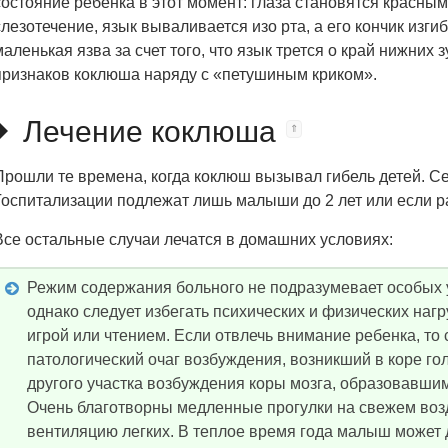
состояние ребенка в этот момент: глаза становятся красны
слезотечение, язык вываливается изо рта, а его кончик изги
маленькая язва за счет того, что язык трется о край нижних 
признаков коклюша наряду с «петушиным криком».
Лечение коклюша
Прошли те времена, когда коклюш вызывал гибель детей. С
Госпитализации подлежат лишь малыши до 2 лет или если 
Все остальные случаи лечатся в домашних условиях:
Режим содержания больного не подразумевает особых 
однако следует избегать психических и физических нагр
игрой или чтением. Если отвлечь внимание ребенка, то 
патологический очаг возбуждения, возникший в коре го
другого участка возбуждения коры мозга, образовавши
Очень благотворны медленные прогулки на свежем возд
вентиляцию легких. В теплое время года малыш может 