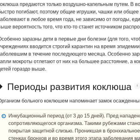
коклюша предаются только воздушно-капельным путем. В во
быстро погибают, поэтому общие игрушки, чашки или общее
заболевают в любое время года, не зависимо от погоды, еди
выше вероятность того, что кто-то станет источником распр
Особенно заразны дети в первые дни болезни (для того, чт
учреждениях вводится строгий карантин на время эпидемии)
заболевшим в течение последующего месяца. Особенно зар
капли мокроты отлетают от них на большее расстояние, а к
детей гораздо выше.
Периоды развития коклюша
Организм больного коклюшем напоминает замок осажденны
Инкубационный период (от 3 до 15 дней). Пред нападе
сопротивляющегося организма. Такими рубежами станов
покрытая защитной слизью. Проникшая в бронхиальное
стенках бронхов и во время этого этапа заболевания