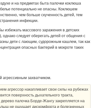
здухе и на предметах быта палочки коклюша
 белье потенциально не опасны. Коклюшем
нственно, чем больше скученность детей, тем
остранения инфекции.
обы избежать массового заражения в детских
, однако следует оберегать детей от общения с
азны дети с лающим, судорожным кашлем, так как
онцентрация опасных бактерий в мокроте таких
й агрессивным захватчиком.
нием агрессор накапливает свои силы на рубежах
ится поверхность дыхательного тракта,
 дерево палочка Борде-Жангу закрепляется на
 малыш не ощущает дискомфорта и болезненных