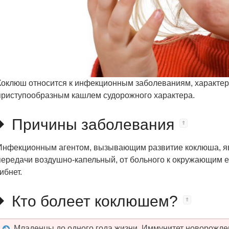
Коклюш относится к инфекционным заболеваниям, характер
приступообразным кашлем судорожного характера.
Причины заболевания
Инфекционным агентом, вызывающим развитие коклюша, яв
передачи воздушно-капельный, от больного к окружающим е
гибнет.
Кто болеет коклюшем?
Младенцы до одного года жизни. Иммунитет новорожден