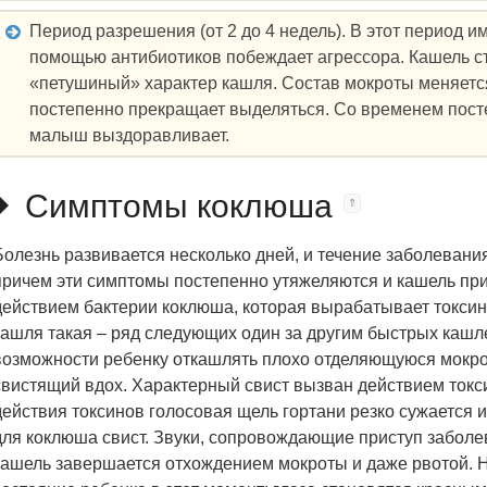
Период разрешения (от 2 до 4 недель). В этот период и
помощью антибиотиков побеждает агрессора. Кашель ст
«петушиный» характер кашля. Состав мокроты меняется
постепенно прекращает выделяться. Со временем пост
малыш выздоравливает.
Симптомы коклюша
Болезнь развивается несколько дней, и течение заболевани
причем эти симптомы постепенно утяжеляются и кашель при
действием бактерии коклюша, которая вырабатывает токсин
кашля такая – ряд следующих один за другим быстрых кашле
возможности ребенку откашлять плохо отделяющуюся мокро
свистящий вдох. Характерный свист вызван действием токс
действия токсинов голосовая щель гортани резко сужается 
для коклюша свист. Звуки, сопровождающие приступ забол
кашель завершается отхождением мокроты и даже рвотой. Н