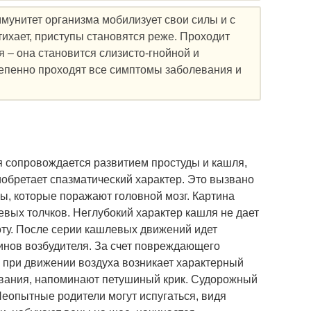
ммунитет организма мобилизует свои силы и с
ихает, приступы становятся реже. Проходит
 – она становится слизисто-гнойной и
епенно проходят все симптомы заболевания и
я сопровождается развитием простуды и кашля,
обретает спазматический характер. Это вызвано
ы, которые поражают головной мозг. Картина
вых толчков. Неглубокий характер кашля не дает
ту. После серии кашлевых движений идет
инов возбудителя. За счет повреждающего
и при движении воздуха возникает характерный
евания, напоминают петушиный крик. Судорожный
еопытные родители могут испугаться, видя