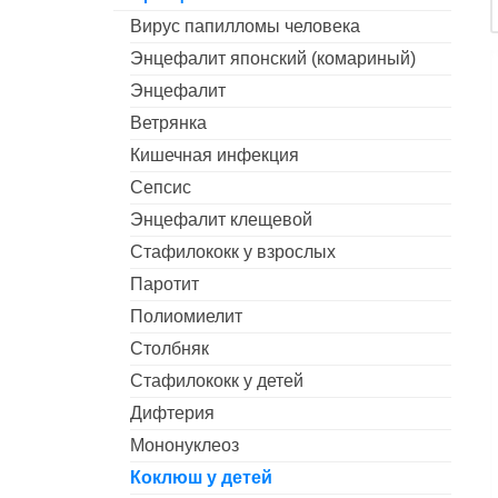
Вирус папилломы человека
Энцефалит японский (комариный)
Энцефалит
Ветрянка
Кишечная инфекция
Сепсис
Энцефалит клещевой
Стафилококк у взрослых
Паротит
Полиомиелит
Столбняк
Стафилококк у детей
Дифтерия
Мононуклеоз
Коклюш у детей