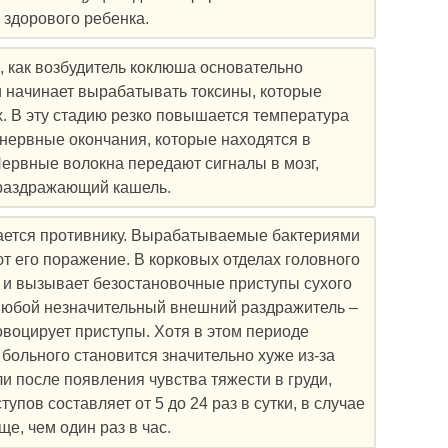
 здорового ребенка.
о, как возбудитель коклюша основательно
 и начинает вырабатывать токсины, которые
х. В эту стадию резко повышается температура
 нервные окончания, которые находятся в
Нервные волокна передают сигналы в мозг,
, раздражающий кашель.
сдается противнику. Вырабатываемые бактериями
т его поражение. В корковых отделах головного
й и вызывает безостановочные приступы сухого
Любой незначительный внешний раздражитель –
овоцирует приступы. Хотя в этом периоде
больного становится значительно хуже из-за
и после появления чувства тяжести в груди,
пов составляет от 5 до 24 раз в сутки, в случае
, чем один раз в час.