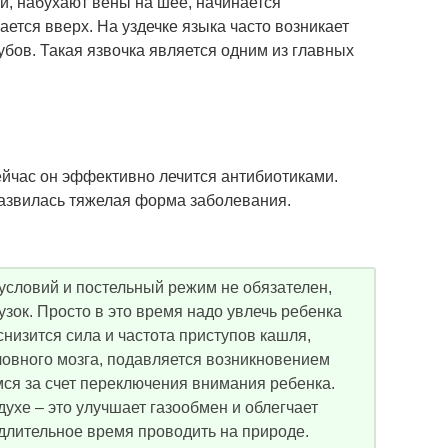
ми, набухают вены на шее, начинается
бается вверх. На уздечке языка часто возникает
зубов. Такая язвочка является одним из главных
ейчас он эффективно лечится антибиотиками.
развилась тяжелая форма заболевания.
условий и постельный режим не обязателен,
узок. Просто в это время надо увлечь ребенка
снизится сила и частота приступов кашля,
ловного мозга, подавляется возникновением
мся за счет переключения внимания ребенка.
ухе – это улучшает газообмен и облегчает
длительное время проводить на природе.