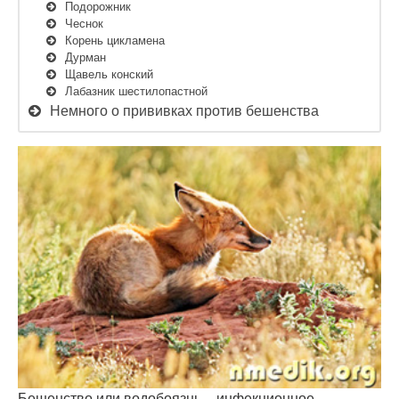
Подорожник
Чеснок
Корень цикламена
Дурман
Щавель конский
Лабазник шестилопастной
Немного о прививках против бешенства
Бешенство или водобоязнь – инфекционное