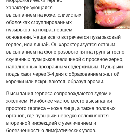
Морфологически герпес
характеризующаяся
высыпанием на коже, слизистых
оболочках сгруппированных
пузырьков на покрасневшем
основании. Чаще всего встречается пузырьковый
герпес, или лишай. Он характеризуется острым
высыпанием на фоне розового пятна группы тесно
скученных пузырьков величиной с просяное зерно,
наполненных прозрачным содержимым. Пузырьки
подсыхают через 3-4 дня с образованием желтой
корочки или вскрываются, образуя эрозии.
Высыпания герпеса сопровождаются зудом и
жжением. Наиболее частое место высыпания
простого герпеса – кожа лица, а также половых
органов, где пузырьки нередко осложняются
вторичной инфекцией с увеличением и
болезненностью лимфатических узлов.