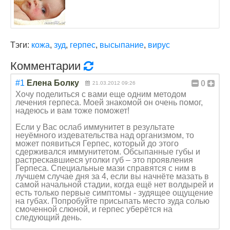
Тэги:
кожа
,
зуд
,
герпес
,
высыпание
,
вирус
Комментарии
#1
Елена Болку
0
21.03.2012 09:26
Хочу поделиться с вами еще одним методом
лечения герпеса. Моей знакомой он очень помог,
надеюсь и вам тоже поможет!
Если у Вас ослаб иммунитет в результате
неуёмного издевательства над организмом, то
может появиться Герпес, который до этого
сдерживался иммунитетом. Обсыпанные губы и
растрескавшиеся уголки губ – это проявления
Герпеса. Специальные мази справятся с ним в
лучшем случае дня за 4, если вы начнёте мазать в
самой начальной стадии, когда ещё нет волдырей и
есть только первые симптомы - зудящее ощущение
на губах. Попробуйте присыпать место зуда солью
смоченной слюной, и герпес уберётся на
следующий день.