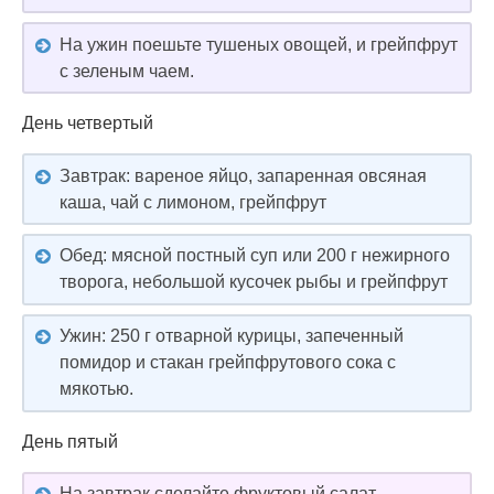
На ужин поешьте тушеных овощей, и грейпфрут
с зеленым чаем.
День четвертый
Завтрак: вареное яйцо, запаренная овсяная
каша, чай с лимоном, грейпфрут
Обед: мясной постный суп или 200 г нежирного
творога, небольшой кусочек рыбы и грейпфрут
Ужин: 250 г отварной курицы, запеченный
помидор и стакан грейпфрутового сока с
мякотью.
День пятый
На завтрак сделайте фруктовый салат