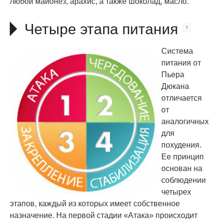
любой майонез, арахис, а также шоколад, масло.
Четыре этапа питания
Система
питания от
Пьера
Дюкана
отличается
от
аналогичных
для
похудения.
Ее принцип
основан на
соблюдении
четырех
этапов, каждый из которых имеет собственное
назначение. На первой стадии «Атака» происходит