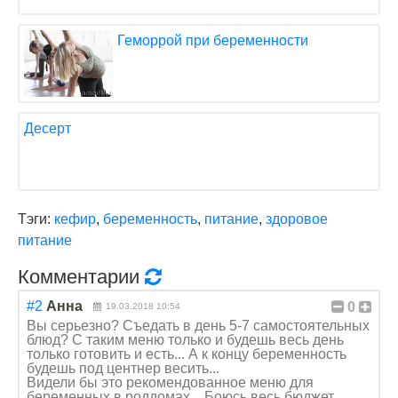
Геморрой при беременности
Десерт
Тэги:
кефир
,
беременность
,
питание
,
здоровое
питание
Комментарии
#2
Анна
0
19.03.2018 10:54
Вы серьезно? Съедать в день 5-7 самостоятельных
блюд? С таким меню только и будешь весь день
только готовить и есть... А к концу беременность
будешь под центнер весить...
Видели бы это рекомендованное меню для
беременных в роддомах... Боюсь весь бюджет