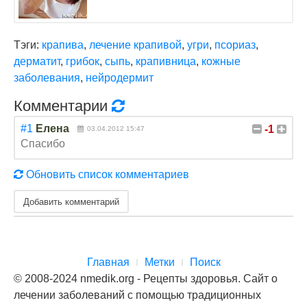
Тэги:
крапива
,
лечение крапивой
,
угри
,
псориаз
,
дерматит
,
грибок
,
сыпь
,
крапивница
,
кожные
заболевания
,
нейродермит
Комментарии
#1
Елена
-1
03.04.2012 15:47
Спасибо
Обновить список комментариев
Добавить комментарий
Главная
Метки
Поиск
© 2008-2024 nmedik.org - Рецепты здоровья. Сайт о
лечении заболеваний с помощью традиционных