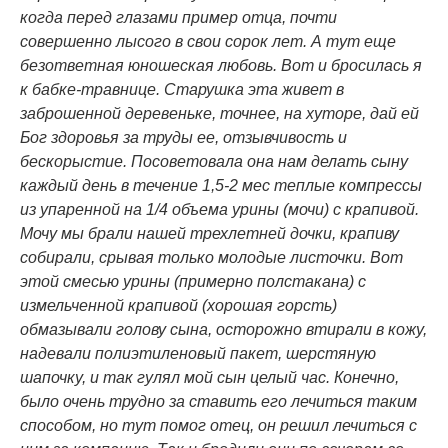
когда перед глазами пример отца, почти
совершенно лысого в свои сорок лет. А тут еще
безответная юношеская любовь. Вот и бросилась я
к бабке-травнице. Старушка эта живет в
заброшенной деревеньке, точнее, на хуторе, дай ей
Бог здоровья за труды ее, отзывчивость и
бескорыстие. Посоветовала она нам делать сыну
каждый день в течение 1,5-2 мес теплые компрессы
из упаренной на 1/4 объема урины (мочи) с крапивой.
Мочу мы брали нашей трехлетней дочки, крапиву
собирали, срывая только молодые листочки. Вот
этой смесью урины (примерно полстакана) с
измельченной крапивой (хорошая горсть)
обмазывали голову сына, осторожно втирали в кожу,
надевали полиэтиленовый пакет, шерстяную
шапочку, и так гулял мой сын целый час. Конечно,
было очень трудно за ставить его лечиться таким
способом, но тут помог отец, он решил лечиться с