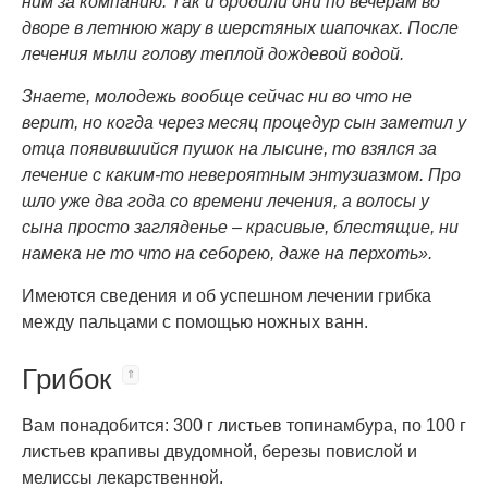
ним за компанию. Так и бродили они по вечерам во
дворе в летнюю жару в шерстяных шапочках. После
лечения мыли голову теплой дождевой водой.
Знаете, молодежь вообще сейчас ни во что не
верит, но когда через месяц процедур сын заметил у
отца появившийся пушок на лысине, то взялся за
лечение с каким-то невероятным энтузиазмом. Про
шло уже два года со времени лечения, а волосы у
сына просто загляденье – красивые, блестящие, ни
намека не то что на себорею, даже на перхоть».
Имеются сведения и об успешном лечении грибка
между пальцами с помощью ножных ванн.
Грибок
Вам понадобится: 300 г листьев топинамбура, по 100 г
листьев крапивы двудомной, березы повислой и
мелиссы лекарственной.