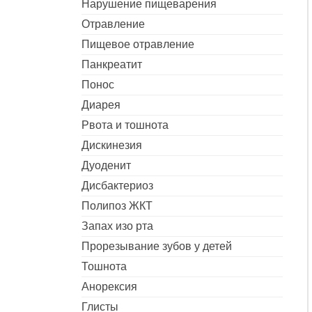
Нарушение пищеварения
Отравление
Пищевое отравление
Панкреатит
Понос
Диарея
Рвота и тошнота
Дискинезия
Дуоденит
Дисбактериоз
Полипоз ЖКТ
Запах изо рта
Прорезывание зубов у детей
Тошнота
Анорексия
Глисты