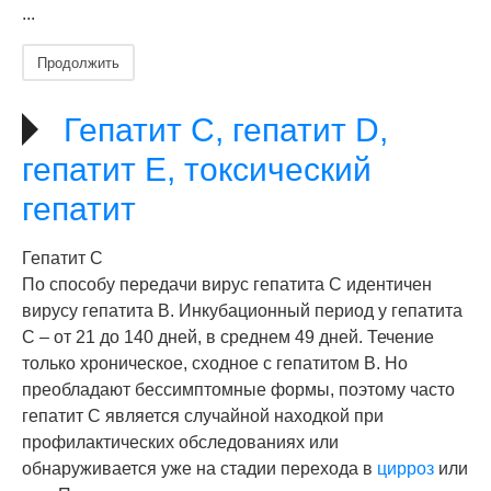
...
Продолжить
Гепатит C, гепатит D,
гепатит E, токсический
гепатит
Гепатит C
По способу передачи вирус гепатита С идентичен
вирусу гепатита В. Инкубационный период у гепатита
С – от 21 до 140 дней, в среднем 49 дней. Течение
только хроническое, сходное с гепатитом В. Но
преобладают бессимптомные формы, поэтому часто
гепатит С является случайной находкой при
профилактических обследованиях или
обнаруживается уже на стадии перехода в
цирроз
или