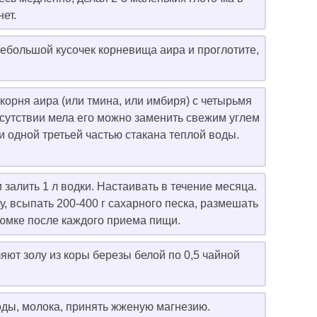
нет.
небольшой кусочек корневища аира и проглотите,
орня аира (или тмина, или имбиря) с четырьмя
сутствии мела его можно заменить свежим углем
и одной третьей частью стакана теплой воды.
залить 1 л водки. Настаивать в течение месяца.
, всыпать 200-400 г сахарного песка, размешать
рюмке после каждого приема пищи.
яют золу из коры березы белой по 0,5 чайной
оды, молока, принять жженую магнезию.