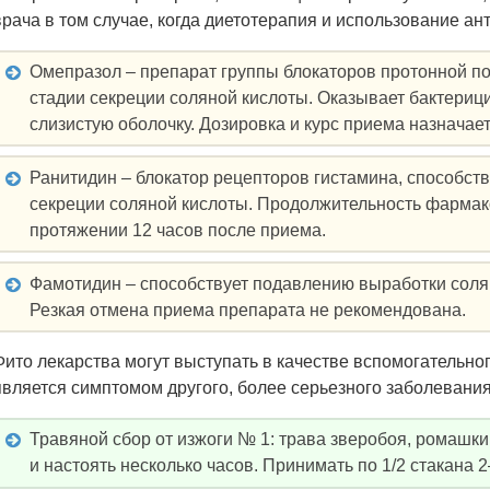
врача в том случае, когда диетотерапия и использование ан
Омепразол – препарат группы блокаторов протонной по
стадии секреции соляной кислоты. Оказывает бактери
слизистую оболочку. Дозировка и курс приема назначае
Ранитидин – блокатор рецепторов гистамина, способст
секреции соляной кислоты. Продолжительность фармак
протяжении 12 часов после приема.
Фамотидин – способствует подавлению выработки соля
Резкая отмена приема препарата не рекомендована.
Фито лекарства могут выступать в качестве вспомогательного
является симптомом другого, более серьезного заболевания
Травяной сбор от изжоги № 1: трава зверобоя, ромашки 
и настоять несколько часов. Принимать по 1/2 стакана 2