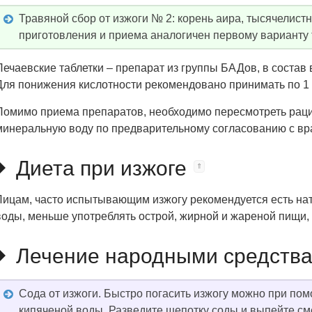
Травяной сбор от изжоги № 2: корень аира, тысячелист
приготовления и приема аналогичен первому варианту 
Печаевские таблетки – препарат из группы БАДов, в состав 
Для понижения кислотности рекомендовано принимать по 1 т
Помимо приема препаратов, необходимо пересмотреть раци
минеральную воду по предварительному согласованию с вр
Диета при изжоге
Лицам, часто испытывающим изжогу рекомендуется есть нат
воды, меньше употреблять острой, жирной и жареной пищи
Лечение народными средств
Сода от изжоги. Быстро погасить изжогу можно при по
кипяченой воды. Разведите щепотку соды и выпейте сме