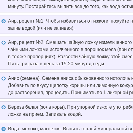
минуту. Постарайтесь выпить все до того, как вода осты
Аир, рецепт №1. Чтобы избавиться от изжоги, пожуйте 
запив водой (или не запивая).
Аир, рецепт №2. Смешать чайную ложку измельченного к
чайными ложками истолченного в порошок мела (при от
в тех же пропорциях). Развести чайную ложку этой смес
Пить три раза в день за 15-20 минут до еды.
Анис (семена). Семена аниса обыкновенного истолочь и 
Добавить по вкусу щепотку корицы или лимонную кожуру
до растворения, процедить. Принимать по 1 ликерной 
Береза белая (зола коры). При упорной изжоге употребл
ложки на прием. Запивать водой.
Вода, молоко, магнезия. Выпить теплой минеральной в