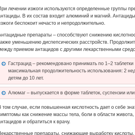
При лечении изжоги используются определенные группы пре
антациды. В их состав входит алюминий и магний. Антациды 
изжоги беспокоит нечасто и непродолжительно.
Антацидные препараты – способствуют снижению кислотност
также уменьшению диспепсических расстройств. Продолжите
между приемом антацидов с другими лекарственными средс
Гастрацид – рекомендовано принимать по 1–2 таблетки н
максимальная продолжительность использования: 2 не
детям до 10 лет.
Алюмаг – выпускается в форме таблеток, суспензии или
В том случае, если повышенная кислотность дает о себе зн
симптомы как снижение массы тела, боли в области живота,
антацидов и обратиться к врачу.
Лекарственные препараты, снижающие выработку кислоты, 