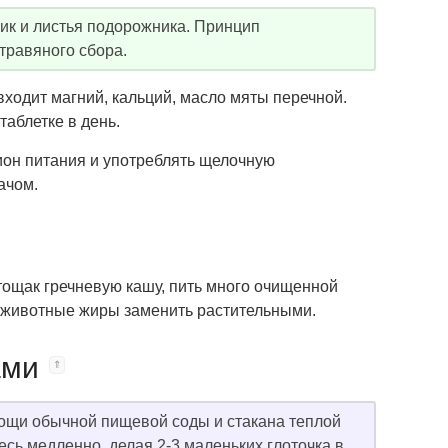
ник и листья подорожника. Принцип
травяного сбора.
входит магний, кальций, масло мяты перечной.
аблетке в день.
он питания и употреблять щелочную
ачом.
ощак гречневую кашу, пить много очищенной
, животные жиры заменить растительными.
ами
мощи обычной пищевой соды и стакана теплой
сь медленно, делая 2-3 маленьких глоточка в