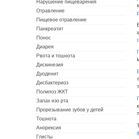
Нарушение пищеварения
Отравление
Пищевое отравление
Панкреатит
Понос
Диарея
Рвота и тошнота
Дискинезия
Дуоденит
Дисбактериоз
Полипоз ЖКТ
Запах изо рта
Прорезывание зубов у детей
Тошнота
Анорексия
Глисты