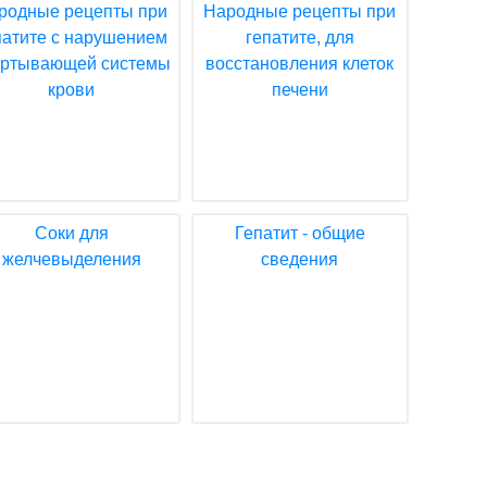
родные рецепты при
Народные рецепты при
патите с нарушением
гепатите, для
ертывающей системы
восстановления клеток
крови
печени
Соки для
Гепатит - общие
желчевыделения
сведения