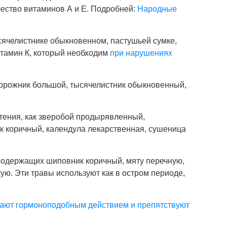
чество витаминов А и Е. Подробней:
Народные
сячелистнике обыкновенном, пастушьей сумке,
тамин К, который необходим
при нарушениях
орожник большой, тысячелистник обыкновенный,
тения, как зверобой продырявленный,
к коричный, календула лекарственная, сушеница
содержащих шиповник коричный, мяту перечную,
ю. Эти травы используют как в остром периоде,
ают гормоноподобным действием и препятствуют