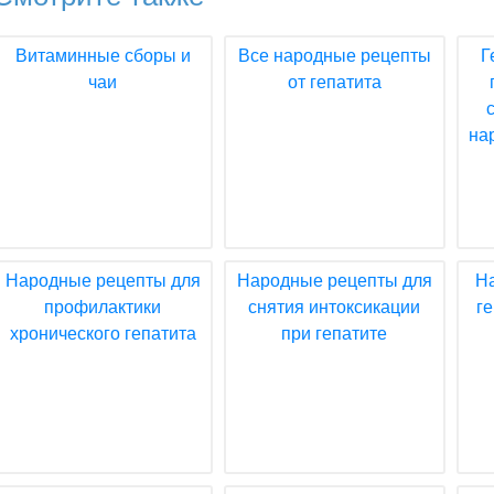
Витаминные сборы и
Все народные рецепты
Г
чаи
от гепатита
на
Народные рецепты для
Народные рецепты для
Н
профилактики
снятия интоксикации
г
хронического гепатита
при гепатите