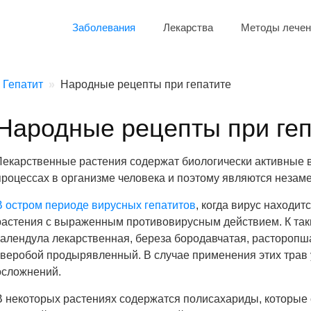
Заболевания
Лекарства
Методы лечен
Гепатит
Народные рецепты при гепатите
Народные рецепты при геп
Лекарственные растения содержат биологически активные в
процессах в организме человека и поэтому являются незам
В остром периоде вирусных гепатитов
, когда вирус находит
растения с выраженным противовирусным действием. К так
календула лекарственная, береза бородавчатая, расторопша
зверобой продырявленный. В случае применения этих трав 
осложнений.
В некоторых растениях содержатся полисахариды, которые