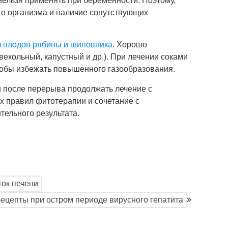
нельзя применять при беременности. Поэтому,
го организма и наличие сопутствующих
з плодов рябины и шиповника
. Хорошо
векольный, капустный и др.). При лечении соками
тобы избежать повышенного газообразования.
и после перерыва продолжать лечение с
х правил фитотерапии и сочетание с
ельного результата.
ток печени
ецепты при остром периоде вирусного гепатита