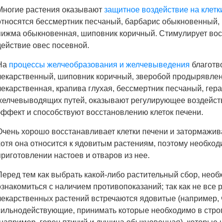
Многие растения оказывают
защитное воздействие на клет
относятся бессмертник песчаный, барбарис обыкновенный, 
пижма обыкновенная, шиповник коричный. Стимулирует вос
действие овес посевной.
На
процессы желчеобразования и желчевыведения
благотв
лекарственный, шиповник коричный, зверобой продырявле
лекарственная, крапива глухая, бессмертник песчаный, гер
желчевыводящих путей, оказывают регулирующее воздейст
эффект и способствуют восстановлению клеток печени.
Очень хорошо восстанавливает клетки печени и затормажив
хотя она относится к ядовитым растениям, поэтому необход
приготовлении настоев и отваров из нее.
Перед тем как выбрать какой-либо растительный сбор, нео
ознакомиться с наличием противопоказаний; так как не все
лекарственных растений встречаются ядовитые (например, 
сильнодействующие, принимать которые необходимо в строг