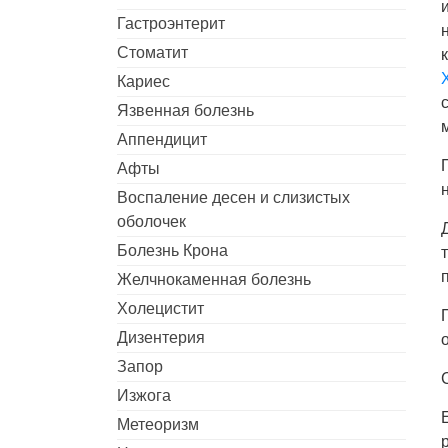
Гастроэнтерит
Стоматит
Кариес
Язвенная болезнь
Аппендицит
Афты
Воспаление десен и слизистых
оболочек
Болезнь Крона
Желчнокаменная болезнь
Холецистит
Дизентерия
Запор
Изжога
Метеоризм