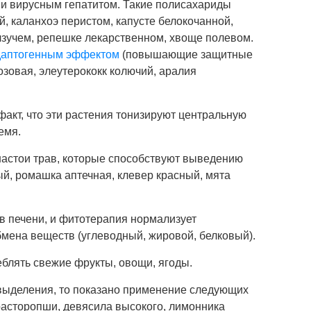
и вирусным гепатитом. Такие полисахариды
, каланхоэ перистом, капусте белокочанной,
лзучем, репешке лекарственном, хвоще полевом.
адаптогенным эффектом
(повышающие защитные
озовая, элеутерококк колючий, аралия
акт, что эти растения тонизируют центральную
емя.
настои трав, которые способствуют выведению
ый, ромашка аптечная, клевер красный, мята
 печени, и фитотерапия нормализует
мена веществ (углеводный, жировой, белковый).
блять свежие фрукты, овощи, ягоды.
выделения, то показано применение следующих
расторопши, девясила высокого, лимонника