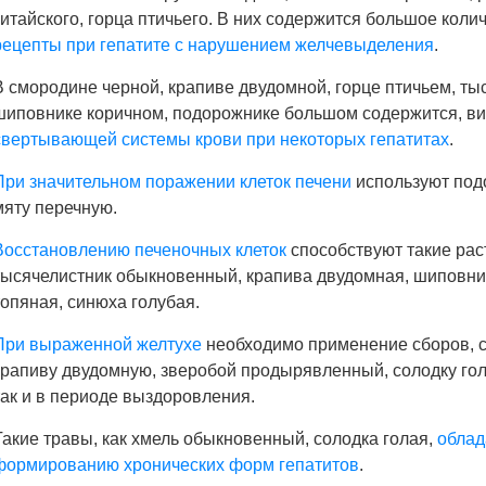
китайского, горца птичьего. В них содержится большое коли
рецепты при гепатите с нарушением желчевыделения
.
В смородине черной, крапиве двудомной, горце птичьем, ты
шиповнике коричном, подорожнике большом содержится, ви
свертывающей системы крови при некоторых гепатитах
.
При значительном поражении клеток печени
используют под
мяту перечную.
Восстановлению печеночных клеток
способствуют такие рас
тысячелистник обыкновенный, крапива двудомная, шиповни
топяная, синюха голубая.
При выраженной желтухе
необходимо применение сборов, 
крапиву двудомную, зверобой продырявленный, солодку голу
так и в периоде выздоровления.
Такие травы, как хмель обыкновенный, солодка голая,
облад
формированию хронических форм гепатитов
.