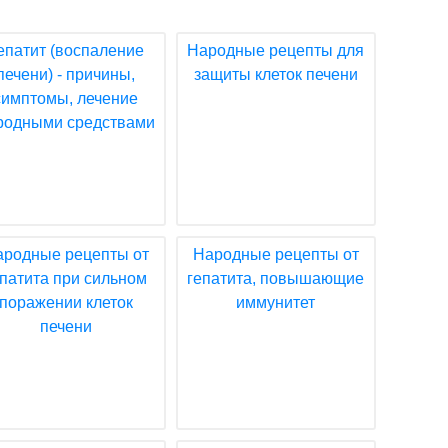
епатит (воспаление
Народные рецепты для
печени) - причины,
защиты клеток печени
симптомы, лечение
родными средствами
ародные рецепты от
Народные рецепты от
епатита при сильном
гепатита, повышающие
поражении клеток
иммунитет
печени