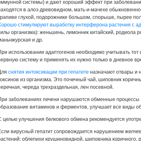
иммунной системы) и дают хороший эффект при заболевани
находятся в алоэ древовидном, мать-и-мачехе обыкновенной
крапиве глухой, подорожнике большом, спорыше, пырее по
Хорошо стимулируют выработку интерферона растения с 
силы организма): женьшень, лимонник китайский, родиола р
маньчжурская и др.
При использовании адаптогенов необходимо учитывать тот ф
нервную систему и применять их нужно только в дневное вр
Для
снятия интоксикации при гепатите
назначают отвары и 
токсинов из организма. Это почечный чай, шиповник коричн
перечная, череда трехраздельная, лен посевной.
При заболеваниях печени нарушаются обменные процессы в
образование витаминов и ферментов, улучшает все виды об
С целью улучшения белкового обмена рекомендуется употре
Если вирусный гепатит сопровождается нарушением желче
растений: облепихи крушиновидной, шиповника коричного, 