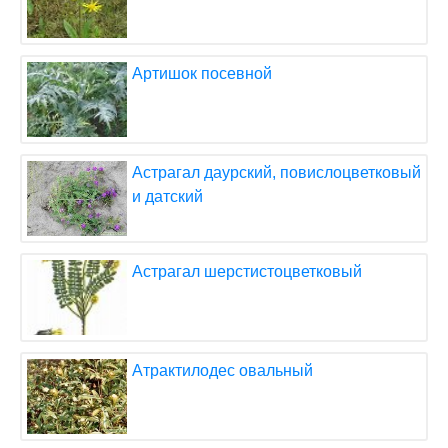
Артишок посевной
Астрагал даурский, повислоцветковый
и датский
Астрагал шерстистоцветковый
Атрактилодес овальный