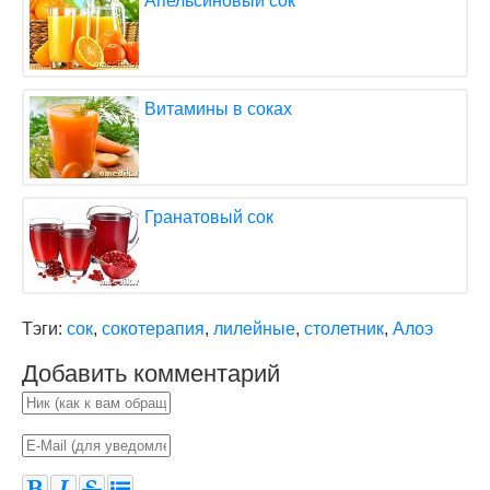
Апельсиновый сок
Витамины в соках
Гранатовый сок
Тэги:
сок
,
сокотерапия
,
лилейные
,
столетник
,
Алоэ
Добавить комментарий