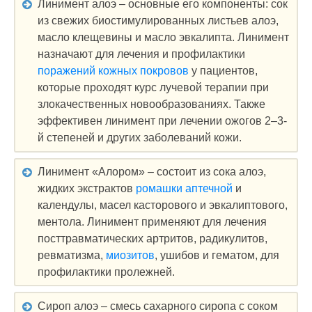
Линимент алоэ – основные его компоненты: сок
из свежих биостимулированных листьев алоэ,
масло клещевины и масло эвкалипта. Линимент
назначают для лечения и профилактики
поражений кожных покровов
у пациентов,
которые проходят курс лучевой терапии при
злокачественных новообразованиях. Также
эффективен линимент при лечении ожогов 2‒3-
й степеней и других заболеваний кожи.
Линимент «Алором» – состоит из сока алоэ,
жидких экстрактов
ромашки аптечной
и
календулы, масел касторового и эвкалиптового,
ментола. Линимент применяют для лечения
посттравматических артритов, радикулитов,
ревматизма,
миозитов
, ушибов и гематом, для
профилактики пролежней.
Сироп алоэ – смесь сахарного сиропа с соком