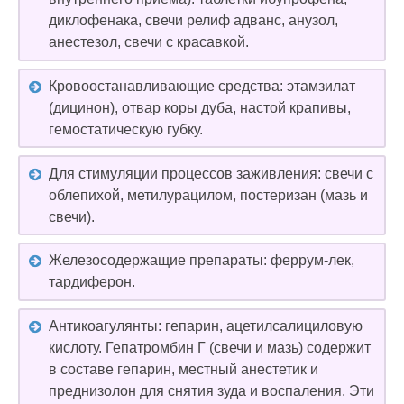
диклофенака, свечи релиф адванс, анузол,
анестезол, свечи с красавкой.
Кровоостанавливающие средства: этамзилат
(дицинон), отвар коры дуба, настой крапивы,
гемостатическую губку.
Для стимуляции процессов заживления: свечи с
облепихой, метилурацилом, постеризан (мазь и
свечи).
Железосодержащие препараты: феррум-лек,
тардиферон.
Антикоагулянты: гепарин, ацетилсалициловую
кислоту. Гепатромбин Г (свечи и мазь) содержит
в составе гепарин, местный анестетик и
преднизолон для снятия зуда и воспаления. Эти