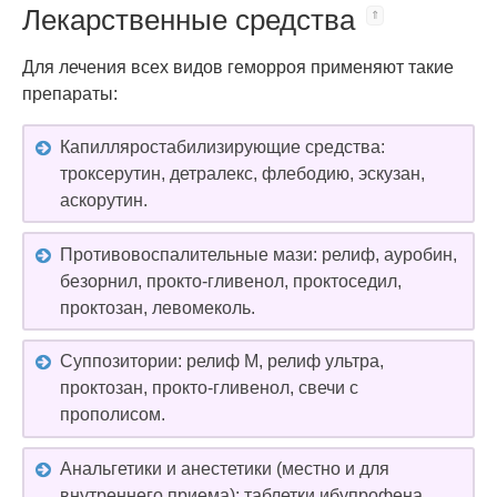
Лекарственные средства
Для лечения всех видов геморроя применяют такие
препараты:
Капилляростабилизирующие средства:
троксерутин, детралекс, флебодию, эскузан,
аскорутин.
Противовоспалительные мази: релиф, ауробин,
безорнил, прокто-гливенол, проктоседил,
проктозан, левомеколь.
Суппозитории: релиф М, релиф ультра,
проктозан, прокто-гливенол, свечи с
прополисом.
Анальгетики и анестетики (местно и для
внутреннего приема): таблетки ибупрофена,