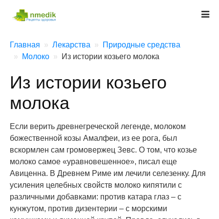
Главная
Лекарства
Природные средства
Молоко
Из истории козьего молока
Из истории козьего
молока
Если верить древнегреческой легенде, молоком
божественной козы Амалфеи, из ее рога, был
вскормлен сам громовержец Зевс. О том, что козье
молоко самое «уравновешенное», писал еще
Авиценна. В Древнем Риме им лечили селезенку. Для
усиления целебных свойств молоко кипятили с
различными добавками: против катара глаз – с
кунжутом, против дизентерии – с морскими