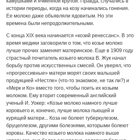
камушками и ячменной крупой. Правда, случались в
истории периоды, когда на козу начинались гонения.
Ее молоко даже объявляли ядовитым. Но эти
времена были непродолжительными.
С конца XIX века начинается «козий ренессанс». В это
время медики заговорили о том, что козье молоко
лучше прочих заменяет материнское. Еще в 1909 году
страстный почитатель козьего молока В. Жук начал
борьбу против искусственных смесей. Он уверял, что
«прогрессивные» матери морят своих малышей
продукцией «Нестле» (что-то знакомое, не так ли?) и
«Мерк и Ко» вместо того, чтобы поить их козьим
молоком. Ему вторит современный английский
ученый И. Уокер: «Козье молоко намного лучше
коровьего и, конечно, лучше молока пьющей и
курящей матери... Коза не болеет туберкулезом,
бруцеллезом, другими болезнями, которыми болеют
коровы. Качество козьего молока намного выше