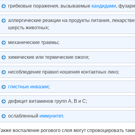
грибковые поражения, вызываемые
кандидами
, фузар
аллергические реакции на продукты питания, лекарств
шерсть животных;
механические травмы;
химические или термические ожоги;
несоблюдение правил ношения контактных линз;
глистные инвазии
;
дефицит витаминов групп A, B и C;
ослабленный
иммунитет
.
Также воспаление рогового слоя могут спровоцировать таки