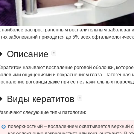
К наиболее распространенным воспалительным заболевания
этих заболеваний приходится до 5% всех офтальмологическ
Описание
Кератитом называют воспаление роговой оболочки, которое
болевыми ощущениями и покраснением глаза. Патогенная 
воспаление роговицы даже при ее незначительных поврежд
Виды кератитов
Различают следующие типы патологии:
поверхностный – воспалением охватывается верхний с
как осложнение дакриоцистита или конъюнктивита. В эт