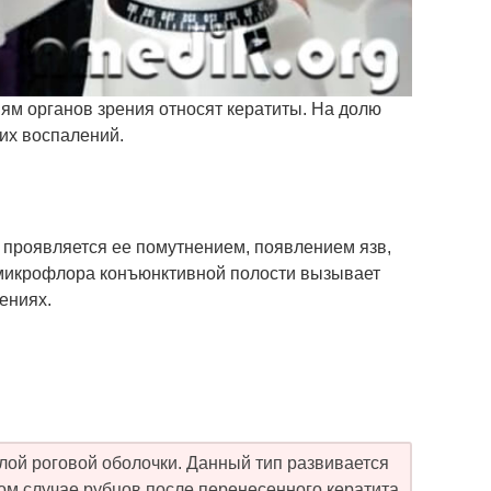
м органов зрения относят кератиты. На долю
их воспалений.
 проявляется ее помутнением, появлением язв,
микрофлора конъюнктивной полости вызывает
ениях.
лой роговой оболочки. Данный тип развивается
ом случае рубцов после перенесенного кератита