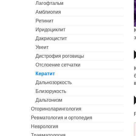
Лагофтальм
Амблиопия
Ретинит
Иридоциклит
Дакриоцистит
Увеит
Дистрофия роговицы
Отслоение сетчатки
Кератит
Дальнозоркость
Близорукость
Дальтонизм
Оториноларингология
Ревматология и ортопедия
Неврология
Травматология