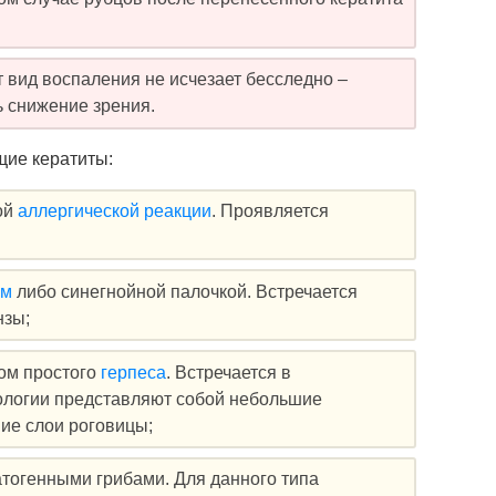
 вид воспаления не исчезает бесследно –
ь снижение зрения.
щие кератиты:
ой
аллергической реакции
. Проявляется
ом
либо синегнойной палочкой. Встречается
нзы;
ом простого
герпеса
. Встречается в
ологии представляют собой небольшие
ие слои роговицы;
тогенными грибами. Для данного типа