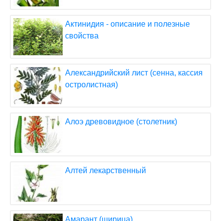
Актинидия - описание и полезные
свойства
Александрийский лист (сенна, кассия
остролистная)
Алоэ древовидное (столетник)
Алтей лекарственный
Амарант (щирица)