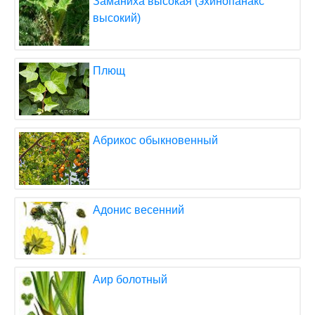
Заманиха высокая (эхинопанакс
высокий)
Плющ
Абрикос обыкновенный
Адонис весенний
Аир болотный