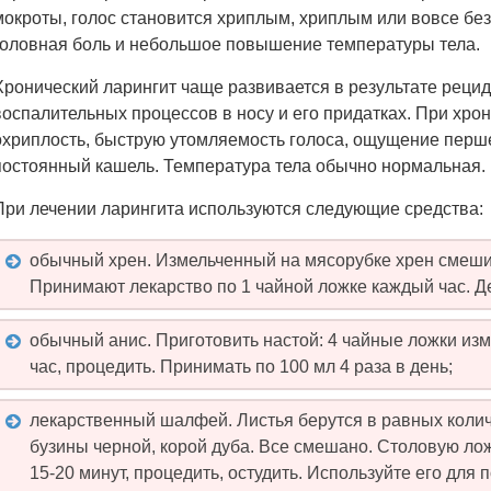
мокроты, голос становится хриплым, хриплым или вовсе без
головная боль и небольшое повышение температуры тела.
Хронический ларингит чаще развивается в результате рец
воспалительных процессов в носу и его придатках. При хр
охриплость, быструю утомляемость голоса, ощущение перше
постоянный кашель. Температура тела обычно нормальная.
При лечении ларингита используются следующие средства:
обычный хрен. Измельченный на мясорубке хрен смеши
Принимают лекарство по 1 чайной ложке каждый час. Де
обычный анис. Приготовить настой: 4 чайные ложки изм
час, процедить. Принимать по 100 мл 4 раза в день;
лекарственный шалфей. Листья берутся в равных колич
бузины черной, корой дуба. Все смешано. Столовую лож
15-20 минут, процедить, остудить. Используйте его для 