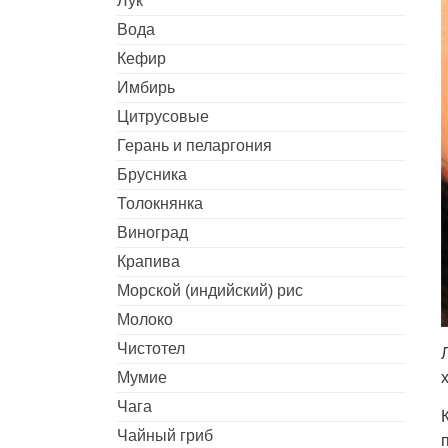
Лук
Вода
Кефир
Имбирь
Цитрусовые
Герань и пеларгония
Брусника
Толокнянка
Виноград
Крапива
Морской (индийский) рис
Молоко
Чистотел
Мумие
Чага
Чайный гриб