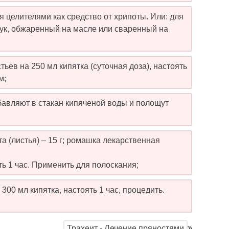
 целителями как средство от хрипоты. Или: для
лук, обжаренный на масле или сваренный на
ьев на 250 мл кипятка (суточная доза), настоять
м;
бавляют в стакан кипяченой воды и полощут
та (листья) – 15 г; ромашка лекарственная
ть 1 час. Применить для полоскания;
300 мл кипятка, настоять 1 час, процедить.
Трахеит - Лечение пряностями