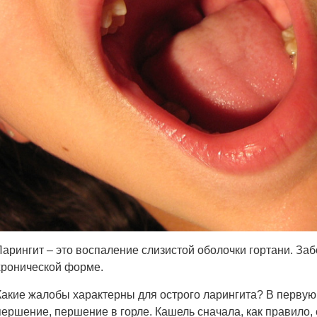
Ларингит – это воспаление слизистой оболочки гортани. Забо
хронической форме.
Какие жалобы характерны для острого ларингита? В первую
першение, першение в горле. Кашель сначала, как правило