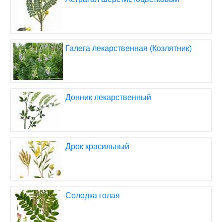
Галега лекарственная (Козлятник)
Донник лекарственный
Дрок красильный
Солодка голая