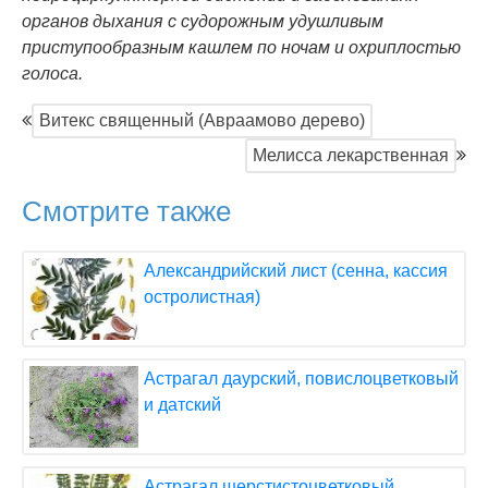
органов дыхания с судорожным удушливым
приступообразным кашлем по ночам и охриплостью
голоса.
Витекс священный (Авраамово дерево)
Мелисса лекарственная
Смотрите также
Александрийский лист (сенна, кассия
остролистная)
Астрагал даурский, повислоцветковый
и датский
Астрагал шерстистоцветковый