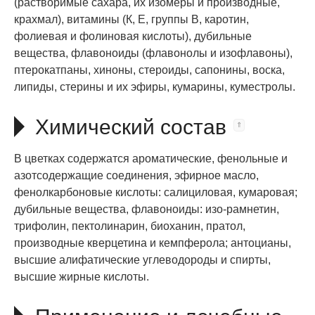
(растворимые сахара, их изомеры и производные,
крахмал), витамины (К, Е, группы В, каротин,
фолиевая и фолиновая кислоты), дубильные
вещества, флавоноиды (флавонолы и изофлавоны),
птерокатпаны, хиноны, стероиды, сапонины, воска,
липиды, стерины и их эфиры, кумарины, куместролы.
Химический состав
В цветках содержатся ароматические, фенольные и
азотсодержащие соединения, эфирное масло,
фенолкарбоновые кислоты: салициловая, кумаровая;
дубильные вещества, флавоноиды: изо-рамнетин,
трифолин, пектолинарин, биоханин, пратол,
производные кверцетина и кемпферола; антоцианы,
высшие алифатические углеводороды и спирты,
высшие жирные кислоты.