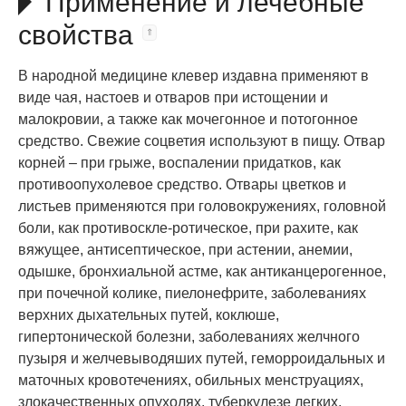
Применение и лечебные
свойства
В народной медицине клевер издавна применяют в
виде чая, настоев и отваров при истощении и
малокровии, а также как мочегонное и потогонное
средство. Свежие соцветия используют в пищу. Отвар
корней – при грыже, воспалении придатков, как
противоопухолевое средство. Отвары цветков и
листьев применяются при головокружениях, головной
боли, как противоскле-ротическое, при рахите, как
вяжущее, антисептическое, при астении, анемии,
одышке, бронхиальной астме, как антиканцерогенное,
при почечной колике, пиелонефрите, заболеваниях
верхних дыхательных путей, коклюше,
гипертонической болезни, заболеваниях желчного
пузыря и желчевыводяших путей, геморроидальных и
маточных кровотечениях, обильных менструациях,
злокачественных опухолях, туберкулезе легких.