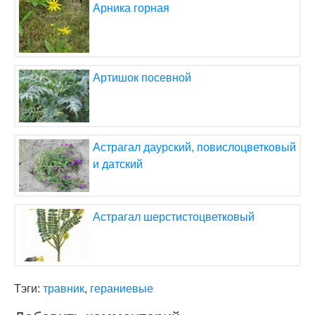
Арника горная
Артишок посевной
Астрагал даурский, повислоцветковый
и датский
Астрагал шерстистоцветковый
Тэги:
травник
,
гераниевые