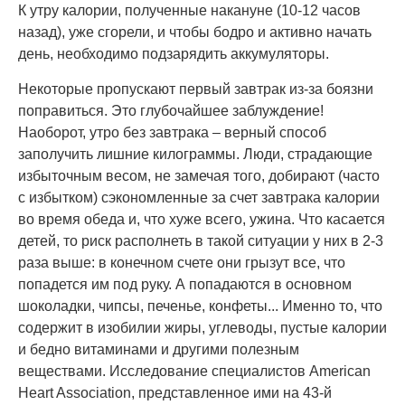
К утру калории, полученные накануне (10-12 часов
назад), уже сгорели, и чтобы бодро и активно начать
день, необходимо подзарядить аккумуляторы.
Некоторые пропускают первый завтрак из-за боязни
поправиться. Это глубочайшее заблуждение!
Наоборот, утро без завтрака – верный способ
заполучить лишние килограммы. Люди, страдающие
избыточным весом, не замечая того, добирают (часто
с избытком) сэкономленные за счет завтрака калории
во время обеда и, что хуже всего, ужина. Что касается
детей, то риск располнеть в такой ситуации у них в 2-3
раза выше: в конечном счете они грызут все, что
попадется им под руку. А попадаются в основном
шоколадки, чипсы, печенье, конфеты... Именно то, что
содержит в изобилии жиры, углеводы, пустые калории
и бедно витаминами и другими полезным
веществами. Исследование специалистов American
Heart Association, представленное ими на 43-й