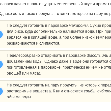
человек начнет вновь ощущать естественный вкус и аромат 
Однако есть и такие продукты, готовить которые на пару не 
Не следует готовить в пароварке
макароны
. Сухие про
для риса, куда дополнительно наливается вода. При пр
варятся не в кипящей воде, а при более низкой темпер
развариваются и слипаются.
Нецелесообразно отваривать в пароварке
фасоль или 
добавлением воды. Однако даже в воде они готовятся о
приготовленная в пароварке, практически ничем не отли
овощей или мяса).
Не следует готовить на пару продукты, из которых пер
растворимые вещества. К ним относятся
грибы
,
субпр
объеме воды.