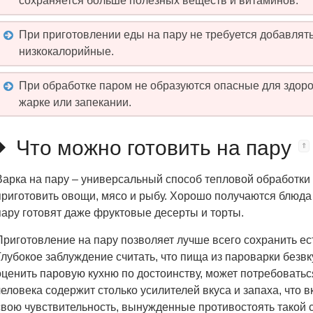
сохраняется больше полезных веществ и витаминов.
При приготовлении еды на пару не требуется добавлять
низкокалорийные.
При обработке паром не образуются опасные для здоро
жарке или запекании.
Что можно готовить на пару
Варка на пару – универсальный способ тепловой обработки
приготовить овощи, мясо и рыбу. Хорошо получаются блюда и
пару готовят даже фруктовые десерты и торты.
Приготовление на пару позволяет лучше всего сохранить ест
Глубокое заблуждение считать, что пища из пароварки безвк
оценить паровую кухню по достоинству, может потребоватьс
человека содержит столько усилителей вкуса и запаха, что
свою чувствительность, вынужденные противостоять такой с