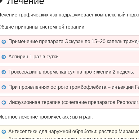
Лечение
Лечение трофических язв подразумевает комплексный подх
Общие принципы системной терапии:
Применение препарата Эскузан по 15–20 капель трижды
Аспирин 1 раз в сутки.
Троксевазин в форме капсул на протяжении 2 недель.
При проявлениях острого тромбофлебита – инъекции Г
Инфузионная терапия (сочетание препаратов Реополигл
Местное лечение трофических язв и ран:
Антисептики для наружной обработки: раствор Мирамис
Хлорофиллипта в сочетании с промыванием соляным р