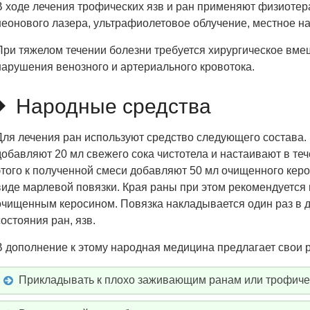
В ходе лечения трофических язв и ран применяют физиотер
неонового лазера, ультрафиолетовое облучение, местное н
При тяжелом течении болезни требуется хирургическое вмеш
нарушения венозного и артериального кровотока.
Народные средства
Для лечения ран используют средство следующего состава. 
добавляют 20 мл свежего сока чистотела и настаивают в теч
этого к полученной смеси добавляют 50 мл очищенного керо
виде марлевой повязки. Края раны при этом рекомендуется
очищенным керосином. Повязка накладывается один раз в д
состояния ран, язв.
В дополнение к этому народная медицина предлагает свои 
Прикладывать к плохо заживающим ранам или трофичес