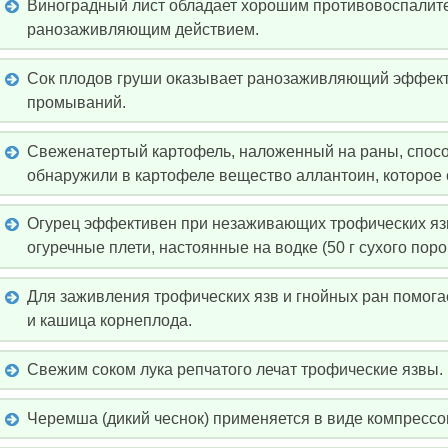
Виноградный лист обладает хорошим противовоспалит
ранозаживляющим действием.
Сок плодов груши оказывает ранозаживляющий эффект.
промываний.
Свеженатертый картофель, наложенный на раны, спосо
обнаружили в картофеле вещество аллантоин, которое 
Огурец эффективен при незаживающих трофических язв
огуречные плети, настоянные на водке (50 г сухого поро
Для заживления трофических язв и гнойных ран помога
и кашица корнеплода.
Свежим соком лука репчатого лечат трофические язвы.
Черемша (дикий чеснок) применяется в виде компресс