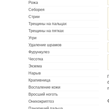
Рожа
Себорея
Стрии
Трещины на пальцах
Трещины на пятках
Угри
Удаление шрамов
Фурункулез
Чесотка
Экзема
Нарыв
Крапивница
Воспаление кожи
Вросший ноготь
Онихокриптоз
Панариций пальца