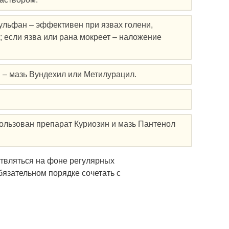
ульфан – эффективен при язвах голени,
 если язва или рана мокреет – наложение
 – мазь Вундехил или Метилурацил.
пользован препарат Куриозин и мазь Пантенол
твляться на фоне регулярных
бязательном порядке сочетать с