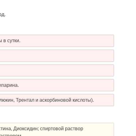
од.
 в сутки.
епарина.
юкин, Трентал и аскорбиновой кислоты).
тина, Диоксидин; спиртовой раствор
аствором.