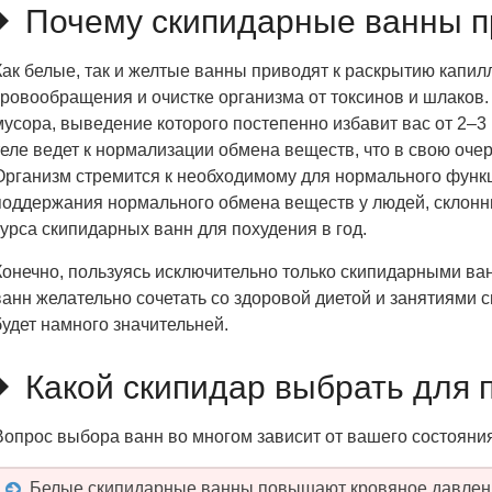
Почему скипидарные ванны п
Как белые, так и желтые ванны приводят к раскрытию капилл
кровообращения и очистке организма от токсинов и шлаков.
мусора, выведение которого постепенно избавит вас от 2–3
теле ведет к нормализации обмена веществ, что в свою оч
Организм стремится к необходимому для нормального функ
поддержания нормального обмена веществ у людей, склонны
курса скипидарных ванн для похудения в год.
Конечно, пользуясь исключительно только скипидарными ван
ванн желательно сочетать со здоровой диетой и занятиями с
будет намного значительней.
Какой скипидар выбрать для 
Вопрос выбора ванн во многом зависит от вашего состояния
Белые скипидарные ванны повышают кровяное давление.