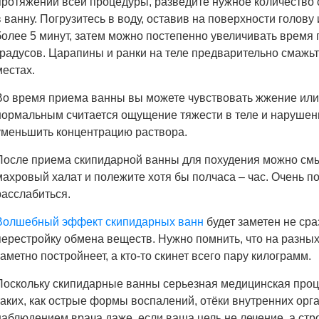
протяжении всей процедуры, разведите нужное количество с
в ванну. Погрузитесь в воду, оставив на поверхности голов
более 5 минут, затем можно постепенно увеличивать время 
градусов. Царапины и ранки на теле предварительно смажьт
местах.
Во время приема ванны вы можете чувствовать жжение или
нормальным считается ощущение тяжести в теле и нарушен
уменьшить концентрацию раствора.
После приема скипидарной ванны для похудения можно смыт
махровый халат и полежите хотя бы полчаса – час. Очень по
расслабиться.
Волшебный эффект скипидарных ванн
будет заметен не сра
перестройку обмена веществ. Нужно помнить, что на разных
заметно постройнеет, а кто-то скинет всего пару килограмм.
Поскольку скипидарные ванны серьезная медицинская про
таких, как острые формы воспалений, отёки внутренних орг
наблюдением врача даже, если ваша цель не лечение, а стр