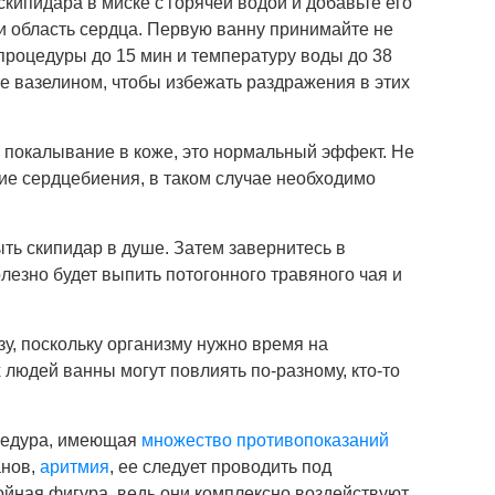
кипидара в миске с горячей водой и добавьте его
у и область сердца. Первую ванну принимайте не
процедуры до 15 мин и температуру воды до 38
е вазелином, чтобы избежать раздражения в этих
 покалывание в коже, это нормальный эффект. Не
ие сердцебиения, в таком случае необходимо
ь скипидар в душе. Затем завернитесь в
лезно будет выпить потогонного травяного чая и
зу, поскольку организму нужно время на
 людей ванны могут повлиять по-разному, кто-то
цедура, имеющая
множество противопоказаний
анов,
аритмия
, ее следует проводить под
ойная фигура, ведь они комплексно воздействуют