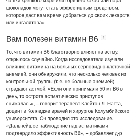
чашки крепкого кофе или горячего какао или пара
шоколадок могут стать эффективным средством,
которое даст вам время добраться до своих лекарств
или ингалятора».
Вам полезен витамин В6
То, что витамин В6 благотворно влияет на астму,
открылось случайно. Когда исследователи изучали
влияние витамина на больных серповидно-клеточной
анемией, они обнаружили, что несколько человек из
контрольной группы (т. е. не больные анемией)
страдают астмой. «Если они принимали 50 мг В6 в
день, то острота астматических приступов
снижалась», – говорит терапевт Клейтон Л. Натта,
доцент в Колледже врачей и хирургов Колумбийского
университета. Он проводил это исследование.
«Дальнейшее наблюдение над астматиками
подтвердило эффективность В6», – добавляет д-р