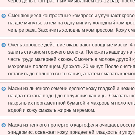
через день с контрастным умыванием (10-12 раз), посл
Сменяющиеся контрастные компрессы улучшают крово
на две минуты, затем на одну минуту холодный компресс
четыре раза. Закончить холодным компрессом. Кожу см
Очень хорошее действие оказывают овощные маски. 4 
залить стаканом горячего молока. Положить кашицу на
часть груди материей к коже. Смочить в молоке другой 
махровым полотенцем. Держать 20 минут. После снятия
оставить до полного высыхания, а затем смазать кремо
Маски из льняного семени делают кожу гладкой и нежно
на два стакана воды) до получения кашицы. Смазать ш
накрыть их пергаментной бумагой и махровым полотенц
водой и кожу смазать жирным кремом.
Маска из теплого протертого картофеля очищает, восст
эпидермис, освежает кожу, придает ей гладкость и упруг