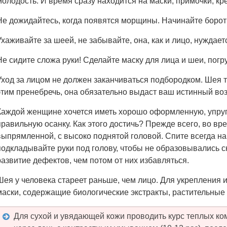
молодость. И время сразу находится на маски, примочки, кр
Не дожидайтесь, когда появятся морщины. Начинайте боротьс
Ухаживайте за шеей, не забывайте, она, как и лицо, нуждает
Не сидите сложа руки! Сделайте маску для лица и шеи, погру
Уход за лицом не должен заканчиваться подбородком. Шея т
этим пренебречь, она обязательно выдаст ваш истинный воз
Каждой женщине хочется иметь хорошо оформленную, упруг
правильную осанку. Как этого достичь? Прежде всего, во вр
выпрямленной, с высоко поднятой головой. Спите всегда на
подкладывайте руки под голову, чтобы не образовывались с
развитие дефектов, чем потом от них избавляться.
Шея у человека стареет раньше, чем лицо. Для укрепления 
маски, содержащие биологические экстракты, растительные
Для сухой и увядающей кожи проводить курс теплых ко