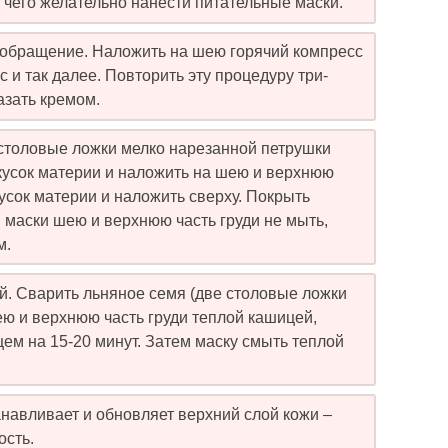
е чего желательно нанести питательные маски.
обращение. Наложить на шею горячий компресс
 и так далее. Повторить эту процедуру три-
азать кремом.
столовые ложки мелко нарезанной петрушки
 кусок материи и наложить на шею и верхнюю
кусок материи и наложить сверху. Покрыть
 маски шею и верхнюю часть груди не мыть,
м.
й. Сварить льняное семя (две столовые ложки
ею и верхнюю часть груди теплой кашицей,
ем на 15-20 минут. Затем маску смыть теплой
анавливает и обновляет верхний слой кожи –
ость.