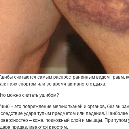
Ушибы считаются самым распространенным видом травм, к
занятиях спортом или во время активного отдыха.
Что можно считать ушибом?
Ушиб – это повреждение мягких тканей и органов, без выра
вследствие удара тупым предметом или падения. Наиболее
поверхностно – кожа, подкожный слой и мышцы. При тупом у
удара придавливаются к костям.