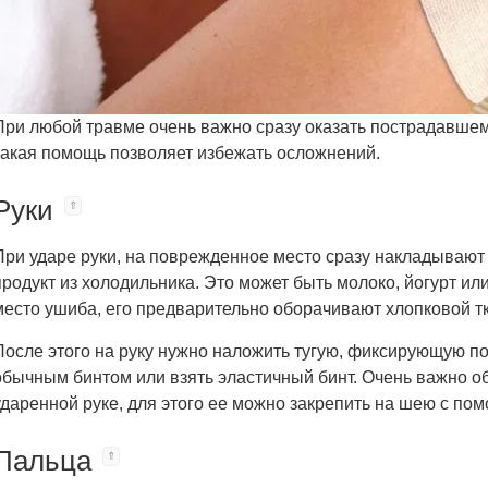
При любой травме очень важно сразу оказать пострадавше
такая помощь позволяет избежать осложнений.
Руки
При ударе руки, на поврежденное место сразу накладываю
продукт из холодильника. Это может быть молоко, йогурт и
место ушиба, его предварительно оборачивают хлопковой т
После этого на руку нужно наложить тугую, фиксирующую по
обычным бинтом или взять эластичный бинт. Очень важно 
ударенной руке, для этого ее можно закрепить на шею с п
Пальца