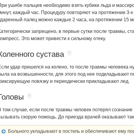
При ушибе пальцев необходимо взять кубики льда и массир
минут, каждый час. Процедуру повторяют на протяжении 3-х ч
ударенный палец можно каждые 2 часа, на протяжении 15 м
Категорически запрещено, в первые сутки после травмы, с
компресс. Это может привести к сильному отеку.
Коленного сустава
Если удар пришелся на колено, то после травмы человека н
была на возвышенности, для этого под нее подкладывают п
фиксирующую повязку и периодически прикладывают лед.
Головы
В том случае, если после травмы человек потерял сознание 
вызывать скорую помощь. До приезда врачей оказывают та
Больного укладывают в постель и обеспечивают ему по