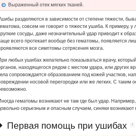
Выраженный отек мягких тканей.
Ушибы разделяются в зависимости от степени тяжести, быв
гематома, совсем не говорит о тяжести ушиба. К примеру, у 
хрупкие сосуды, даже незначительный удар приводит к обра
чаще всего протекает вообще без гематомы, появляется ли
проявляются все симптомы сотрясения мозга.
При любых ушибах желательно показываться врачу, которы
органов, находящегося рядом с местом удара, или других в
тела сопровождается образованием под кожей участков, нап
повреждении носовой перегородки или же легких. С таким 
невозможно.
Иногда гематомы возникают не там где был удар. Например,
довольно серьезным и опасным случаем, синяки возникают 
Первая помощь при ушибах