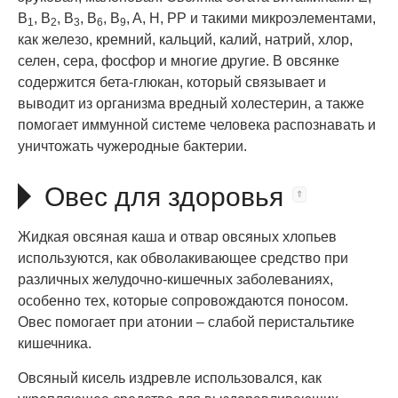
B
, B
, B
, B
, B
, A, H, PP и такими микроэлементами,
1
2
3
6
9
как железо, кремний, кальций, калий, натрий, хлор,
селен, сера, фосфор и многие другие. В овсянке
содержится бета-глюкан, который связывает и
выводит из организма вредный холестерин, а также
помогает иммунной системе человека распознавать и
уничтожать чужеродные бактерии.
Овес для здоровья
Жидкая овсяная каша и отвар овсяных хлопьев
используются, как обволакивающее средство при
различных желудочно-кишечных заболеваниях,
особенно тех, которые сопровождаются поносом.
Овес помогает при атонии – слабой перистальтике
кишечника.
Овсяный кисель издревле использовался, как