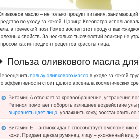
Оливковое масло – не только продукт питания, занимающий 
средство по уходу за кожей. Царица Клеопатра использовал
тела, а греческий поэт Гомер воспел этот продукт как «жид
полезных свойств. За несколько тысячелетий эликсир не ут
спросом как ингредиент рецептов красоты лица.
Польза оливкового масла для
Переоценить
пользу оливкового масла
в уходе за кожей тру
по эффективности стоит целого арсенала косметических сре
Витамин A отвечает за кровообращение, устранение в
Ретинол помогает побороть излишнее воздействие ультр
выровнять цвет лица
, увлажнить кожу, восстановить ее 
Витамин E – антиоксидант, способствует омоложению с
кожи. Придает щекам румянец, лицу – ухоженный вид, у