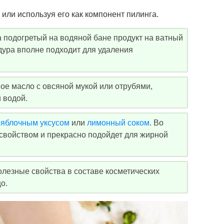
ли используя его как компонент пилинга.
а подогретый на водяной бане продукт на ватный
едура вполне подходит для удаления
ое масло с овсяной мукой или отрубями,
 водой.
с
яблочным уксусом
или
лимонный соком
. Во
свойством и прекрасно подойдет для жирной
олезные свойства в составе косметических
о.