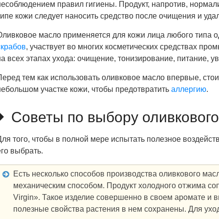
несоблюдением правил гигиены. Продукт, напротив, нормал
типе кожи следует наносить средство после очищения и удал
Оливковое масло применяется для кожи лица любого типа од
скрабов
, участвует во многих косметических средствах пр
на всех этапах ухода: очищение, тонизирование, питание, у
Перед тем как использовать оливковое масло впервые, стои
небольшом участке кожи, чтобы предотвратить
аллергию
.
Советы по выбору оливковог
Для того, чтобы в полной мере испытать полезное воздейст
его выбрать.
Есть несколько способов производства оливкового масл
механическим способом. Продукт холодного отжима соп
Virgin». Такое изделие совершенно в своем аромате и в
полезные свойства растения в нем сохранены. Для ухо