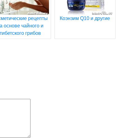
сметические рецепты
Коэнзим Q10 и другие
а основе чайного и
тибетского грибов