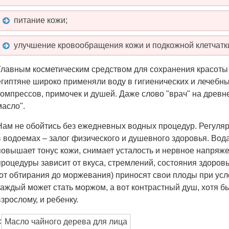
питание кожи;
улучшение кровообращения кожи и подкожной клетчатк
Главным косметическим средством для сохранения красоты л
египтяне широко применяли воду в гигиенических и лечебных
компрессов, примочек и душей. Даже слово "врач" на древ
масло".
Нам не обойтись без ежедневных водных процедур. Регуляр
в водоемах – залог физического и душевного здоровья. Вода 
повышает тонус кожи, снимает усталость и нервное напряже
процедуры зависит от вкуса, стремлений, состояния здоровь
(от обтирания до моржевания) приносят свои плоды при ус
каждый может стать моржом, а вот контрастный душ, хотя бы
взрослому, и ребенку.
Масло чайного дерева для лица