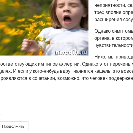
неприятности, с
трех вполне опр
расширения сосу
Однако симптомы
органа, в которо
чувствительности
Ниже мы приводи
соответствующих им типов аллергии. Однако этот перечень
целях. И если у кого-нибудь вдруг начнется кашель, это во
проявляются в сочетании, возможно, что человек подверже
..
Продолжить