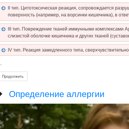
II тип. Цитотоксическая реакция, сопровождается разр
поверхность (например, на ворсинки кишечника), в ответ
III тип. Повреждение тканей иммунными комплексами Ag
слизистой оболочке кишечника и других тканей (суставов и
IV тип. Реакция замедленного типа, сверхчувствительно
..
Продолжить
Определение аллергии