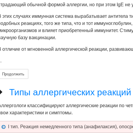
страдающий обычной формой аллергии, но при этом IgE не у
В этих случаях иммунная система вырабатывает антитела тип
подобных реакциях, того же типа, что и тот иммуноглобулин
микроорганизмов и влияет приобретенный иммунитет. Стиму
научную базу вакцинации.
В отличие от мгновенной аллергической реакции, развивающ
..
Продолжить
Типы аллергических реакций
Аллергологи классифицируют аллергические реакции по че
свои характеристики и симптомы.
I тип. Реакция немедленного типа (анафилаксия), опос