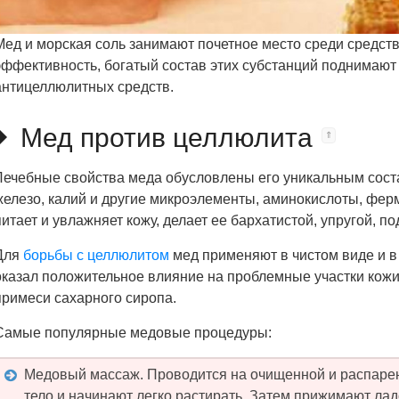
Мед и морская соль занимают почетное место среди средст
эффективность, богатый состав этих субстанций поднимают 
антицеллюлитных средств.
Мед против целлюлита
Лечебные свойства меда обусловлены его уникальным соста
железо, калий и другие микроэлементы, аминокислоты, фер
питает и увлажняет кожу, делает ее бархатистой, упругой, по
Для
борьбы с целлюлитом
мед применяют в чистом виде и в
оказал положительное влияние на проблемные участки кожи,
примеси сахарного сиропа.
Самые популярные медовые процедуры:
Медовый массаж. Проводится на очищенной и распаренн
тело и начинают легко растирать. Затем прижимают ладо