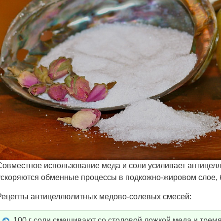
Совместное использование меда и соли усиливает антицел
ускоряются обменные процессы в подкожно-жировом слое,
Рецепты антицеллюлитных медово-солевых смесей:
100 г соли смешивают со столовой ложкой меда и трем