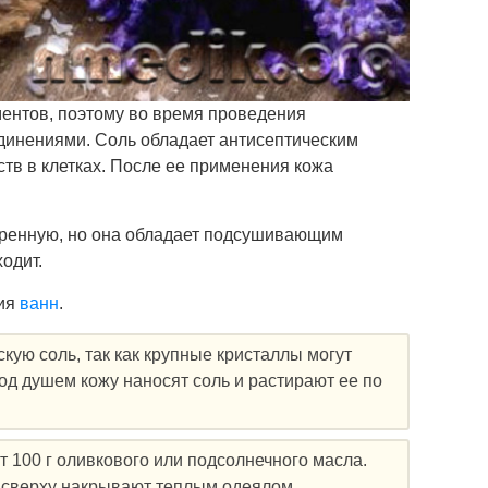
ентов, поэтому во время проведения
динениями. Соль обладает антисептическим
тв в клетках. После ее применения кожа
варенную, но она обладает подсушивающим
одит.
тия
ванн
.
ую соль, так как крупные кристаллы могут
од душем кожу наносят соль и растирают ее по
 100 г оливкового или подсолнечного масла.
, сверху накрывают теплым одеялом,