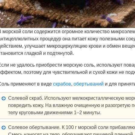
В морской соли содержится огромное количество микроэлем
антицеллюлитных процедур она питает кожу полезными сое
действием, улучшает микроциркуляцию крови и обмен вещес
становится гладкой и подтянутой.
Если не удалось приобрести морскую соль, используют по
эффектом, поэтому для чувствительной и сухой кожи не подх
Соль применяют в виде
скрабов
,
обертываний
и для приня
Солевой скраб. Используют мелкокристаллическую морск
повредить кожу. На влажную очищенную и разогретую п
телу круговыми движениями 1–2 минуты.
Солевое обертывание. К 100 г морской соли прибавляют
Смесь наносят на тело, оборачивают пищевой пленкой