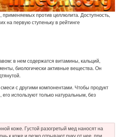
в, применяемых против целлюлита. Доступность,
их на первую ступеньку в рейтинге
вом: в нем содержатся витамины, кальций,
менты, биологически активные вещества. Он
дтянутой.
 смеси с другими компонентами. Чтобы продукт
 его используют только натуральным, без
ой коже. Густой разогретый мед наносят на
нь к коже и резко отрывают руку от нее, при