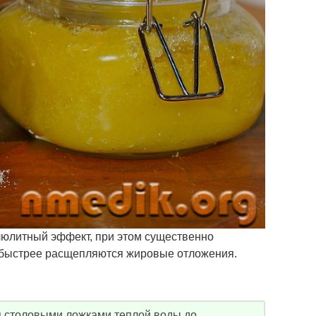
люлитный эффект, при этом существенно
 быстрее расщепляются жировые отложения.
я столовыми ложками теплой воды до