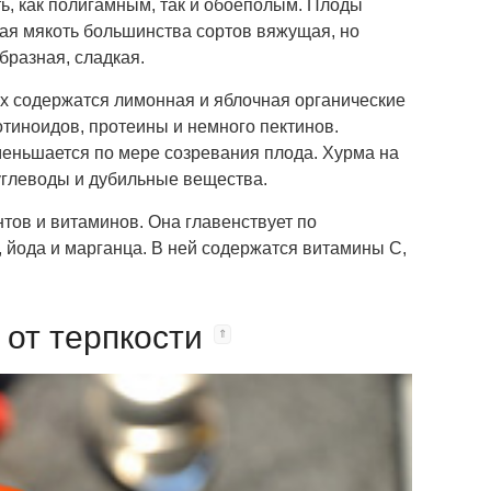
ь, как полигамным, так и обоеполым. Плоды
ая мякоть большинства сортов вяжущая, но
бразная, сладкая.
х содержатся лимонная и яблочная органические
отиноидов, протеины и немного пектинов.
меньшается по мере созревания плода. Хурма на
, углеводы и дубильные вещества.
ов и витаминов. Она главенствует по
, йода и марганца. В ней содержатся витамины C,
 от терпкости