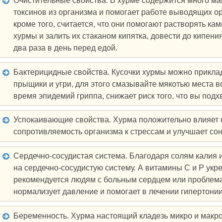
Очистительные свойства. В хурме содержится много ма
токсинов из организма и помогает работе выводящих о
кроме того, считается, что они помогают растворять кам
хурмы и залить их стаканом кипятка, довести до кипени
два раза в день перед едой.
Бактерицидные свойства. Кусочки хурмы можно приклад
прыщики и угри, для этого смазывайте мякотью места в
время эпидемий гриппа, снижает риск того, что вы подх
Успокаивающие свойства. Хурма положительно влияет 
сопротивляемость организма к стрессам и улучшает сон.
Сердечно-сосудистая система. Благодаря солям калия 
на сердечно-сосудистую систему. А витамины C и P укр
рекомендуется людям с больным сердцем или проблемам
нормализует давление и помогает в лечении гипертонии
Беременность. Хурма настоящий кладезь микро и макр