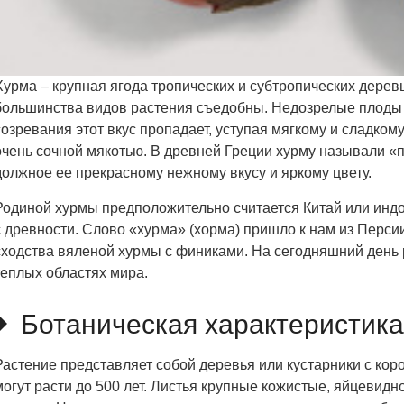
Хурма – крупная ягода тропических и субтропических дере
большинства видов растения съедобны. Недозрелые плоды
созревания этот вкус пропадает, уступая мягкому и сладко
очень сочной мякотью. В древней Греции хурму называли «
должное ее прекрасному нежному вкусу и яркому цвету.
Родиной хурмы предположительно считается Китай или индо
с древности. Слово «хурма» (хорма) пришло к нам из Перси
сходства вяленой хурмы с финиками. На сегодняшний день 
теплых областях мира.
Ботаническая характеристика
Растение представляет собой деревья или кустарники с кор
могут расти до 500 лет. Листья крупные кожистые, яйцевид