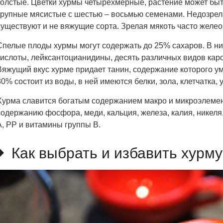
толстые. Цветки хурмы четырехмерные, растение может быт
крупные мясистые с шестью – восьмью семенами. Недозрел
существуют и не вяжущие сорта. Зрелая мякоть часто желео
Спелые плоды хурмы могут содержать до 25% сахаров. В ни
кислоты, лейксантоцианидины, десять различных видов кар
Вяжущий вкус хурме придает танин, содержание которого у
80% состоит из воды, в ней имеются белки, зола, клетчатка
Хурма славится богатым содержанием макро и микроэлемент
содержанию фосфора, меди, кальция, железа, калия, никеля
A, PP и витамины группы B.
Как выбрать и избавить хурму