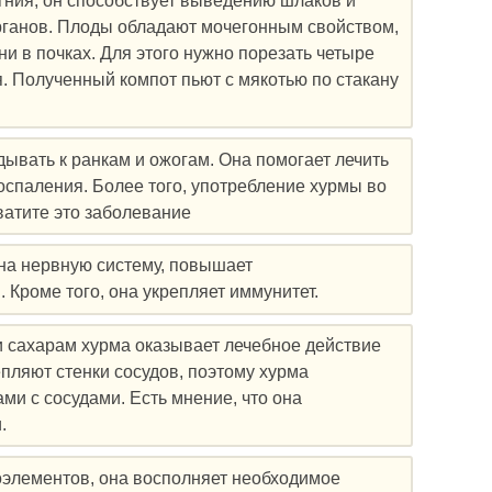
гния, он способствует выведению шлаков и
рганов. Плоды обладают мочегонным свойством,
ни в почках. Для этого нужно порезать четыре
я. Полученный компот пьют с мякотью по стакану
ывать к ранкам и ожогам. Она помогает лечить
оспаления. Более того, употребление хурмы во
ватите это заболевание
на нервную систему, повышает
 Кроме того, она укрепляет иммунитет.
и сахарам хурма оказывает лечебное действие
епляют стенки сосудов, поэтому хурма
и с сосудами. Есть мнение, что она
.
оэлементов, она восполняет необходимое