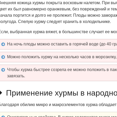
Внешняя кожица хурмы покрыта восковым налетом. При выб
цвет их был равномерно оранжевым, без повреждений и темн
начала портится и долго не пролежит. Плоды можно замораж
полугода. Спелую хурму следует хранить в холодильнике.
Если, выбранная хурма вяжет, в большинстве случает ее мож
На ночь плоды можно оставить в горячей воде (до 40 гр
Можно положить хурму на несколько часов в морозилку,
Чтобы хурма быстрее созрела ее можно положить в пак
завязать.
Применение хурмы в народн
Благодаря обилию микро и макроэлементов хурма обладает