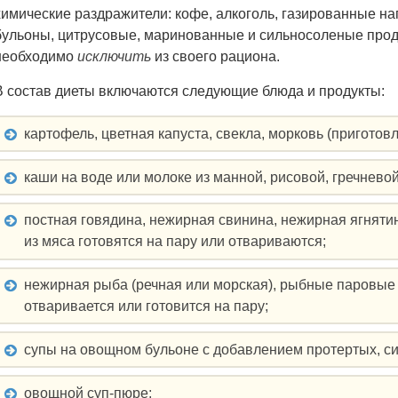
химические раздражители: кофе, алкоголь, газированные на
бульоны, цитрусовые, маринованные и сильносоленые проду
необходимо
исключить
из своего рациона.
В состав диеты включаются следующие блюда и продукты:
картофель, цветная капуста, свекла, морковь (приготов
каши на воде или молоке из манной, рисовой, гречнево
постная говядина, нежирная свинина, нежирная ягнятин
из мяса готовятся на пару или отвариваются;
нежирная рыба (речная или морская), рыбные паровые к
отваривается или готовится на пару;
супы на овощном бульоне с добавлением протертых, си
овощной суп-пюре;