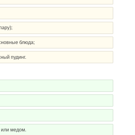
пару);
основные блюда;
ный пудинг.
 или медом.