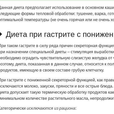
Данная диета предполагает использование в основном каш
следующие формы тепловой обработки: тушение, варка, гот
оптимальной температуры (не очень горячая или не очень х
Диета при гастрите с пониже
При таком гастрите в силу ряда причин секреторная функци
при назначении специальной диеты – стимуляция выработки 
необходимо оградить чувствительную слизистую желудка от
поэтому, диета, показанная в данном случае, относится к п
продуктов, имеющую в своем составе грубую клетчатку.
При гастрите с пониженной секреторной функцией, как прав
исключаются молоко, закуски, пряности и все острые блюда
диета допускает такую термическую обработку продуктов ка
минимальном количестве растительного масла, непродолжит
Категорически
исключаются из рациона
: