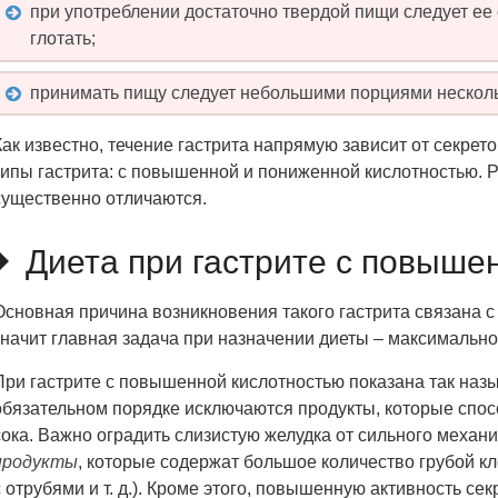
при употреблении достаточно твердой пищи следует ее 
глотать;
принимать пищу следует небольшими порциями несколь
Как известно, течение гастрита напрямую зависит от секрет
типы гастрита: с повышенной и пониженной кислотностью. Р
существенно отличаются.
Диета при гастрите с повыше
Основная причина возникновения такого гастрита связана с
значит главная задача при назначении диеты – максимальн
При гастрите с повышенной кислотностью показана так на
обязательном порядке исключаются продукты, которые спо
сока. Важно оградить слизистую желудка от сильного механи
продукты
, которые содержат большое количество грубой к
с отрубями и т. д.). Кроме этого, повышенную активность с